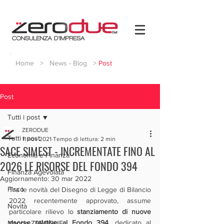
Home
>
News - Blog
>
Post
Post
Tutti i post
ZERODUE
Tutti i post
11 nov 2021
Tempo di lettura: 2 min
SACE SIMEST - INCREMENTATE FINO AL
Economia e Finanza
2026 LE RISORSE DEL FONDO 394
Finanza Agevolata
Aggiornamento:
30 mar 2022
Fisco
Tra le novità del Disegno di Legge di Bilancio 
2022 recentemente approvato, assume 
Novità
particolare rilievo lo 
stanziamento di nuove 
risorse relative al Fondo 394
, dedicato al 
Mondo ZERODUE