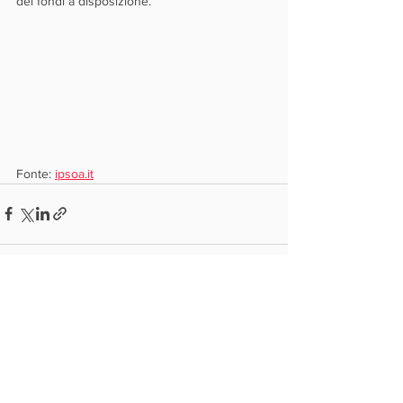
dei fondi a disposizione. 
Fonte: 
ipsoa.it
Mostra tutti
Post recenti