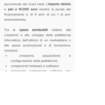
percentuale dei ricavi medi. L'
importo minimo
è 
pari a 10.000 euro
 mentre la durata del 
finanziamento è di 4 anni di cui 1 di pre-
ammortamento.
Tra le 
spese ammissibili 
relative alla 
creazione e allo sviluppo della piattaforma 
informatica, dell'utilizzo di un marketplace o 
alle spese promozionali e di formazione, 
rientrano:
 creazione, acquisizione e 
configurazione della piattaforma;
componenti hardware e software;
estensioni componenti software per 
ampliare le funzionalità (es. software per 
la gestione degli ordini, circuiti di 
pagamento, servizi cloud, integrazioni 
con ERP, CRM, AI e realtà aumentata);
creazione e configurazione app o spese 
di avvio dell’utilizzo di un marketplace;