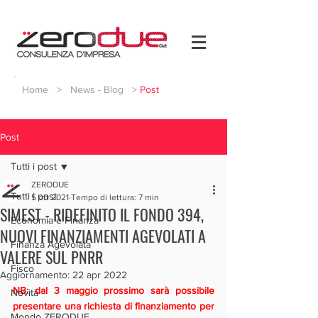
Home
>
News - Blog
>
Post
Post
Tutti i post
ZERODUE
Tutti i post
5 ott 2021
Tempo di lettura: 7 min
SIMEST - RIDEFINITO IL FONDO 394,
Economia e Finanza
NUOVI FINANZIAMENTI AGEVOLATI A
Finanza Agevolata
VALERE SUL PNRR
Fisco
Aggiornamento:
22 apr 2022
NB: dal 3 maggio prossimo sarà possibile 
Novità
presentare una richiesta di finanziamento per 
Mondo ZERODUE