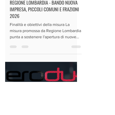
ZERODUE
2 lug
Tempo di lettura: 5 min
REGIONE LOMBARDIA - BANDO NUOVA
IMPRESA, PICCOLI COMUNI E FRAZIONI
2026
Finalità e obiettivi della misura La
misura promossa da Regione Lombardia
punta a sostenere l'apertura di nuove
attività di commercio al dettaglio in
sede fissa di prodotti alimentari e generi
di prima necessità. L'obiettivo principale
è contrastare lo spopolamento e
l'abbandono delle aree interne,
favorendo il mantenimento dei servizi
essenziali per la popolazione residente
nei piccoli comuni (con popolazione