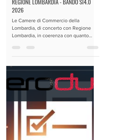
4 giorni fa
Tempo di lettura: 4 min
REGIONE LOMBARDIA - BANDO SI4.0
2026
Le Camere di Commercio della
Lombardia, di concerto con Regione
Lombardia, in coerenza con quanto
premesso e nell’ambito degli impegni
assunti nell’accordo di collaborazione
per lo sviluppo e la competitività del
sistema economico lombardo,
presentano il nuovo "Bando SI4.0 2026"
volto a: promuovere lo sviluppo di
soluzioni, prodotti e/o servizi innovativi
focalizzati sulle nuove competenze e
tecnologie digitali in attuazione della
strategia definita nel Piano Nazionale
Transi