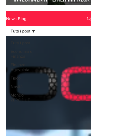
EFFICIENTE"
News-Blog
Tutti i post
Tutti i post
Economia e
Finanza
Finanza
Agevolata
Fisco
Novità
Mondo
ZERODUE