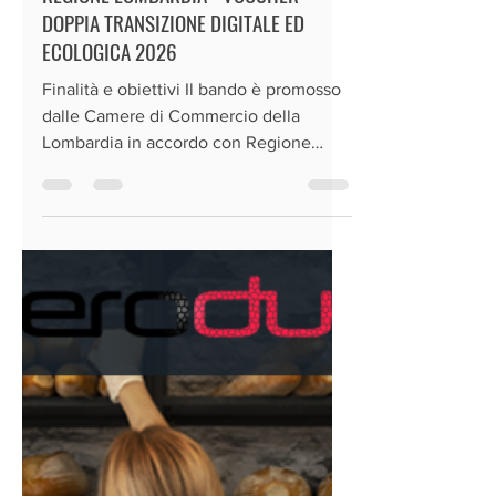
ZERODUE
6 lug
Tempo di lettura: 4 min
REGIONE LOMBARDIA - VOUCHER
DOPPIA TRANSIZIONE DIGITALE ED
ECOLOGICA 2026
Finalità e obiettivi Il bando è promosso
dalle Camere di Commercio della
Lombardia in accordo con Regione
Lombardia e in coerenza con il Piano
Nazionale Transizione 5.0. L'obiettivo
principale è supportare
finanziariamente le micro, piccole e
medie imprese (MPMI) nell'adozione di
soluzioni tecnologiche avanzate volte a
favorire la digitalizzazione e lo sviluppo
di nuove competenze per la transizione
digitale ed ecologica ("Doppia
transizione"). Dotazione finanziaria e