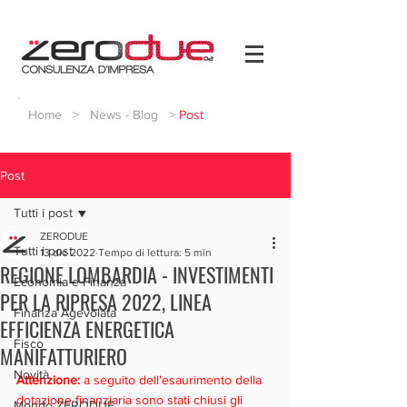
Home
>
News - Blog
>
Post
Post
Tutti i post
ZERODUE
Tutti i post
13 dic 2022
Tempo di lettura: 5 min
REGIONE LOMBARDIA - INVESTIMENTI
Economia e Finanza
PER LA RIPRESA 2022, LINEA
Finanza Agevolata
EFFICIENZA ENERGETICA
Fisco
MANIFATTURIERO
Novità
Attenzione: 
a seguito dell'esaurimento della 
dotazione finanziaria sono stati chiusi gli 
Mondo ZERODUE