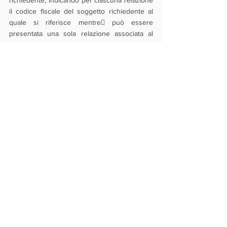
richiedente, indicando per ciascuna relazione 
il codice fiscale del soggetto richiedente al 
quale si riferisce mentre può essere 
presentata una sola relazione associata al 
codice fiscale di un determinato
soggetto richiedente.
A partire dalle ore 10:00 del 25 ottobre 2022 
i soggetti richiedenti potranno accedere alla 
piattaforma per la presentazione della 
domanda di contributo
. La compilazione della 
domanda di contributo del soggetto 
richiedente può essere avviata ma non può 
essere completata fino a quando la relativa 
relazione del tecnico non risulta protocollata 
attraverso il procedimento descritto in 
precedenza.
L'assegnazione del contributo è concessa 
mediante una procedura valutativa a sportello 
secondo l'ordine cronologico di 