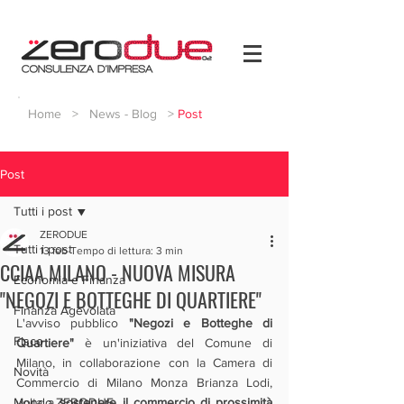
Home
>
News - Blog
>
Post
Post
Tutti i post
ZERODUE
Tutti i post
13 feb
Tempo di lettura: 3 min
CCIAA MILANO - NUOVA MISURA
Economia e Finanza
"NEGOZI E BOTTEGHE DI QUARTIERE"
Finanza Agevolata
L'avviso pubblico 
"Negozi e Botteghe di 
Fisco
Quartiere"
 è un'iniziativa del Comune di 
Milano, in collaborazione con la Camera di 
Novità
Commercio di Milano Monza Brianza Lodi, 
Mondo ZERODUE
volta a 
sostenere il commercio di prossimità 