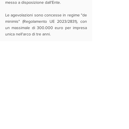
messo a disposizione dall'Ente.
Le agevolazioni sono concesse in regime "de 
minimis" (Regolamento UE 2023/2831), con 
un massimale di 300.000 euro per impresa 
unica nell'arco di tre anni.
Photo courtesy of: 
freepik.com
Novità
Finanza Agevolata