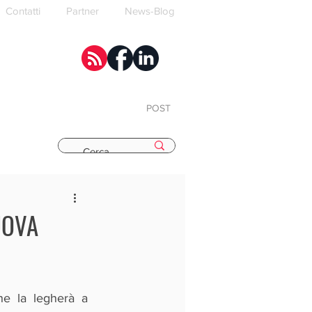
Contatti
Partner
News-Blog
POST
E
UOVA
è lieta di annunciare di aver siglato una nuova Partnership che la legherà a 