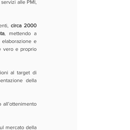
 attraverso la propria società di erogazione di servizi alle PMI, 
nti, 
circa 2000 
ta
, mettendo a 
, elaborazione e 
 vero e proprio 
oni al target di 
ntazione della 
 all’ottenimento 
ul mercato della 