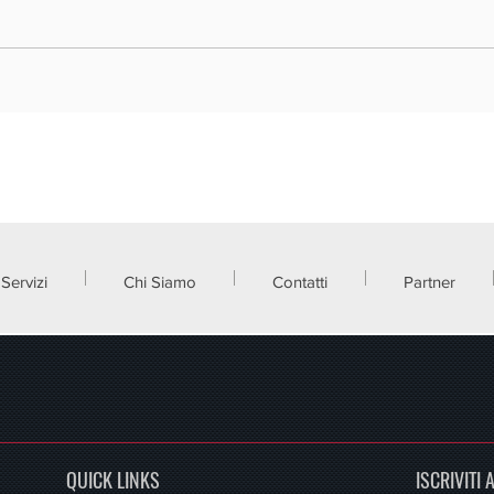
BANDO IFIT "INCENTIVI FINANZIARI
UIBM 
PER LE IMPRESE TURISTICHE":
CONCE
PUBBLICATO IL PRIMO REPORT
Servizi
Chi Siamo
Contatti
Partner
QUICK LINKS
ISCRIVITI