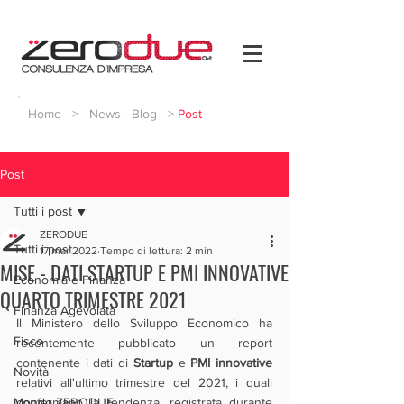
Home
>
News - Blog
>
Post
Post
Tutti i post
ZERODUE
Tutti i post
17 mar 2022
Tempo di lettura: 2 min
MISE - DATI STARTUP E PMI INNOVATIVE
Economia e Finanza
QUARTO TRIMESTRE 2021
Finanza Agevolata
Il Ministero dello Sviluppo Economico ha 
Fisco
recentemente pubblicato un report 
contenente i dati di 
Startup
 e 
PMI innovative
Novità
relativi all'ultimo trimestre del 2021, i quali 
Mondo ZERODUE
confermano la tendenza, registrata durante 