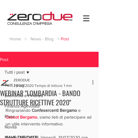
Home
>
News - Blog
>
Post
Post
Tutti i post
ZERODUE
Tutti i post
29 lug 2020
Tempo di lettura: 1 min
WEBINAR "LOMBARDIA - BANDO
Economia e Finanza
STRUTTURE RICETTIVE 2020"
Finanza Agevolata
Ringraziando 
Confesercenti Bergamo
 e 
Fisco
Cescot Bergamo
, siamo lieti di partecipare ad 
un utile intervento informativo.
Novità
Mondo ZERODUE
SAVE THE DATE
:  Venerdì  31/07/2020 ore 