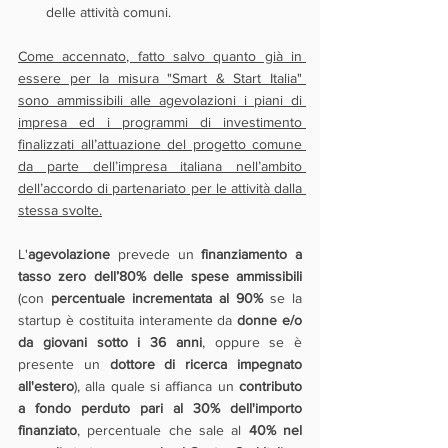
delle attività comuni.
Come accennato, fatto salvo quanto già in 
essere per la misura "Smart & Start Italia" 
sono ammissibili alle agevolazioni i piani di 
impresa ed i programmi di investimento 
finalizzati all’attuazione del progetto comune 
da parte dell’impresa italiana nell’ambito 
dell’accordo di partenariato per le attività dalla 
stessa svolte.
L'
agevolazione
 prevede un
 finanziamento a 
tasso zero dell’80% delle spese ammissibili 
(con 
percentuale incrementata al 90%
 se la 
startup è costituita interamente da 
donne e/o 
da giovani sotto i 36 anni
, oppure se è 
presente un
 dottore di ricerca impegnato 
all'estero
), alla quale si affianca un 
contributo 
a fondo perduto pari al 30% dell'importo 
finanziato
, percentuale che sale al 
40% nel 