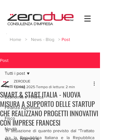
Home
>
News - Blog
>
Post
Post
Tutti i post
ZERODUE
Tutti i post
13 mag 2025
Tempo di lettura: 2 min
SMART & START ITALIA - NUOVA
Economia e Finanza
MISURA A SUPPORTO DELLE STARTUP
Finanza Agevolata
CHE REALIZZANO PROGETTI INNOVATIVI
Fisco
CON IMPRESE FRANCESI
Novità
In attuazione di quanto previsto dal “Trattato 
tra la Repubblica Italiana e la Repubblica 
Mondo ZERODUE