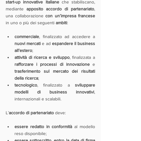
start-up innovative italiane
 che stabiliscano, 
mediante 
apposito accordo di partenariato
, 
una collaborazione 
con un’impresa francese
in uno o più dei seguenti 
ambiti
:
commerciale
, finalizzato ad accedere a 
nuovi mercati
 e ad 
espandere il business 
all’estero
;
attività di ricerca e sviluppo
, finalizzata a 
rafforzare i processi di innovazione
 e 
trasferimento sul mercato dei risultati 
della ricerca
;
tecnologico
, finalizzato a 
sviluppare 
modelli di business innovativi
, 
internazionali e scalabili.
L’
accordo di partenariato
 deve:
essere redatto in conformità
 al modello 
reso disponibile;
essere sottoscritto, entro la data di firma 