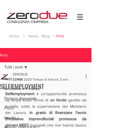
Home
>
News - Blog
>
Post
Post
Tutti i post
ZERODUE
Tutti i post
27 mar 2020
Tempo di lettura: 2 min
SELFIEMPLOYMENT
Economia e Finanza
Selfiemployment 
è un'opportunità promossa 
Finanza Agevolata
da Anpal sotto forma di 
un fondo
 gestito da 
Invitalia, sotto la supervisione del Ministero 
Fisco
del Lavoro, 
in grado di finanziare l’avvio 
Novità
d’iniziative imprenditoriali promosse da 
giovani NEET
 (soggetti che non hanno lavoro 
Mondo ZERODUE