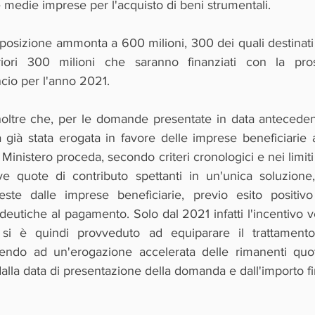
e medie imprese per l'acquisto di beni strumentali. 
osizione ammonta a 600 milioni, 300 dei quali destinati a
riori 300 milioni che saranno finanziati con la pro
cio per l'anno 2021.
ltre che, per le domande presentate in data antecedent
a già stata erogata in favore delle imprese beneficiarie 
l Ministero proceda, secondo criteri cronologici e nei limiti 
ve quote di contributo spettanti in un'unica soluzione
ste dalle imprese beneficiarie, previo esito positivo 
eutiche al pagamento. Solo dal 2021 infatti l'incentivo v
 si è quindi provveduto ad equiparare il trattamento
dendo ad un'erogazione accelerata delle rimanenti quot
la data di presentazione della domanda e dall'importo fi