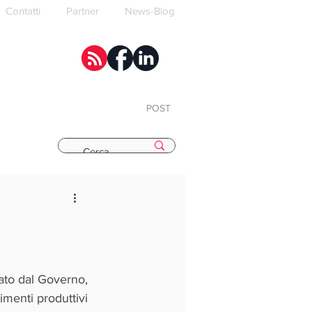
Contatti
Partner
News-Blog
POST
E
to dal Governo, 
menti produttivi 