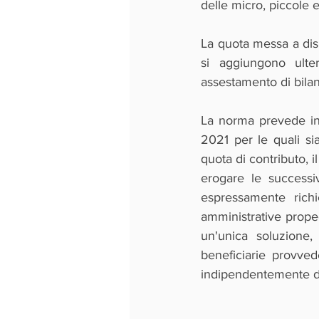
delle micro, piccole 
La quota messa a disp
si aggiungono ulte
assestamento di bilan
La norma prevede ino
2021 per le quali si
quota di contributo, i
erogare le successi
espressamente richie
amministrative proped
un'unica soluzione,
beneficiarie provve
indipendentemente dal