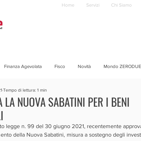
Home
Servizi
Chi Siamo
Finanza Agevolata
Fisco
Novità
Mondo ZERODU
21
Tempo di lettura: 1 min
A LA NUOVA SABATINI PER I BENI
I
reto legge n. 99 del 30 giugno 2021, recentemente approva
mento della Nuova Sabatini, misura a sostegno degli investi