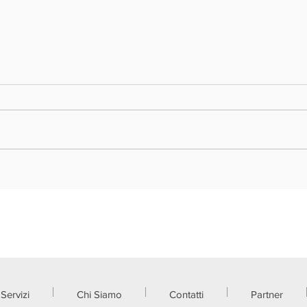
REGIONE LOMBARDIA - VOUCHER
REGIO
DOPPIA TRANSIZIONE DIGITALE ED
NUOVA
ECOLOGICA 2026
FRAZI
Servizi
Chi Siamo
Contatti
Partner