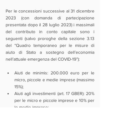
Per le concessioni successive al 31 dicembre 
2023 (con domanda di partecipazione 
presentata dopo il 28 luglio 2023) i massimali 
del contributo in conto capitale sono i 
seguenti (salvo proroghe della sezione 3.13 
del “Quadro temporaneo per le misure di 
aiuto di Stato a sostegno dell’economia 
nell’attuale emergenza del COVID-19”):
Aiuti de minimis: 200.000 euro per le 
micro, piccole e medie imprese (massimo 
15%);
Aiuti agli investimenti (art. 17 GBER): 20% 
per le micro e piccole imprese e 10% per 
le medie imprese;
Aiuti a finalità regionale (art. 14 GBER) 
"Zone criterio 1" (aree mappate nelle 
provincie di PV, LO, CO, SO): 35% (di cui 
20% maggiorazione PMI) per le micro e 