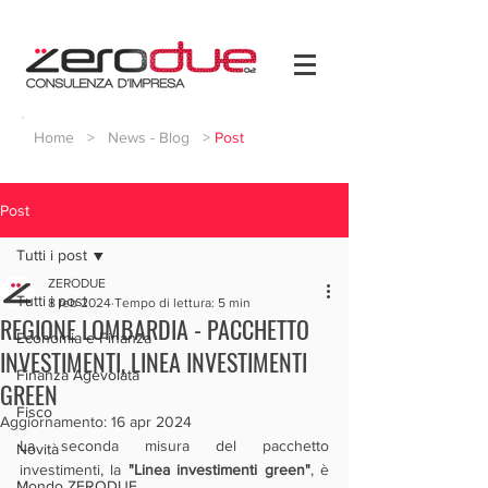
Home
>
News - Blog
>
Post
Post
Tutti i post
ZERODUE
Tutti i post
8 feb 2024
Tempo di lettura: 5 min
REGIONE LOMBARDIA - PACCHETTO
Economia e Finanza
INVESTIMENTI, LINEA INVESTIMENTI
Finanza Agevolata
GREEN
Fisco
Aggiornamento:
16 apr 2024
La seconda misura del pacchetto 
Novità
investimenti, la 
"Linea investimenti green"
, è 
Mondo ZERODUE