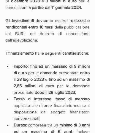
31 dicembre 2023
 e 
3 milioni di euro 
per le 
concessioni 
a partire dal 1° gennaio 2024.
Gli 
investimenti 
dovranno essere 
realizzati e 
rendicontati entro 18 mesi
 dalla pubblicazione 
sul BURL del decreto di concessione 
dell'agevolazione.
Il 
finanziamento 
ha le seguenti 
caratteristiche
:
Importo: fino ad un massimo di 9 milioni 
di euro
 per le 
domande 
presentate 
entro 
il 28 luglio 2023 
e 
fino ad un massimo di 
2,85 milioni di euro
 per le 
domande 
presentate 
dopo il 28 luglio 2023;
Tasso di interesse: tasso di mercato
applicato alle risorse finanziarie messe a 
disposizione dai soggetti finanziatori 
convenzionati;
Durata:
 compresa tra un 
minimo di 3 anni 
ed un massimo di 6 anni
, incluso 