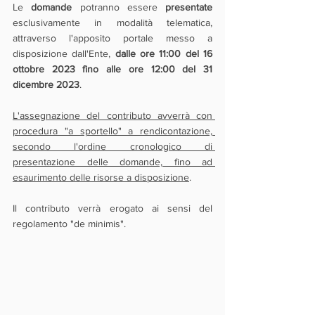
Le 
domande 
potranno essere 
presentate 
esclusivamente in modalità telematica, 
attraverso l'apposito portale messo a 
disposizione dall'Ente, 
dalle ore 11:00 del 16 
ottobre 2023 fino alle ore 12:00 del 31 
dicembre 2023
.
L'assegnazione del contributo avverrà con 
procedura "a sportello" a rendicontazione, 
secondo l'ordine cronologico di 
presentazione delle domande, fino ad 
esaurimento delle risorse a disposizione
.
Il contributo verrà erogato ai sensi del 
regolamento "de minimis".