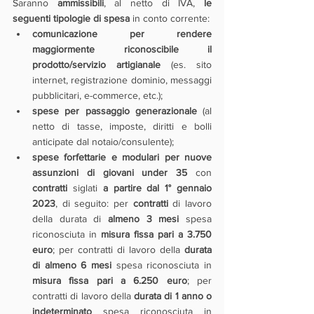
Saranno 
ammissibili
, al netto di IVA, 
le 
seguenti tipologie di spesa
 in conto corrente:
comunicazione per rendere 
maggiormente riconoscibile il 
prodotto/servizio artigianale 
(es. sito 
internet, registrazione dominio, messaggi 
pubblicitari, e-commerce, etc.);
spese per passaggio generazionale
 (al 
netto di tasse, imposte, diritti e bolli 
anticipate dal notaio/consulente);
spese forfettarie e modulari per nuove 
assunzioni di giovani under 35 
con 
contratti 
siglati 
a partire dal 1° gennaio 
2023
, di seguito: per 
contratti 
di lavoro 
della durata di 
almeno 3 mesi
 spesa 
riconosciuta in 
misura fissa pari a 3.750 
euro
; per contratti di lavoro della 
durata 
di almeno 6 mesi
 spesa riconosciuta in 
misura fissa pari a 6.250 euro
; per 
contratti di lavoro della 
durata di 1 anno o 
indeterminato
 spesa riconosciuta in 