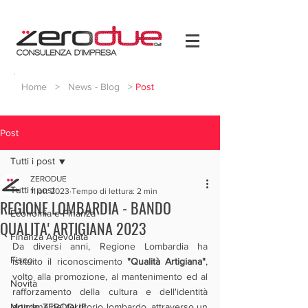
Home
>
News - Blog
>
Post
Post
Tutti i post
ZERODUE
Tutti i post
11 ott 2023
Tempo di lettura: 2 min
REGIONE LOMBARDIA - BANDO
Economia e Finanza
QUALITA' ARTIGIANA 2023
Finanza Agevolata
Da diversi anni, Regione Lombardia ha 
Fisco
istituito il riconoscimento 
"Qualità Artigiana"
, 
volto alla promozione, al mantenimento ed al 
Novità
rafforzamento della cultura e dell'identità 
Mondo ZERODUE
artigiana nel territorio lombardo, attraverso un 