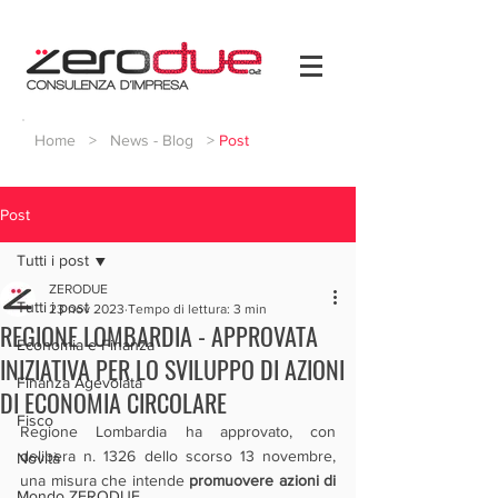
Home
>
News - Blog
>
Post
Post
Tutti i post
ZERODUE
Tutti i post
23 nov 2023
Tempo di lettura: 3 min
REGIONE LOMBARDIA - APPROVATA
Economia e Finanza
INIZIATIVA PER LO SVILUPPO DI AZIONI
Finanza Agevolata
DI ECONOMIA CIRCOLARE
Fisco
Regione Lombardia ha approvato, con 
delibera n. 1326 dello scorso 13 novembre, 
Novità
una misura che intende 
promuovere azioni di 
Mondo ZERODUE