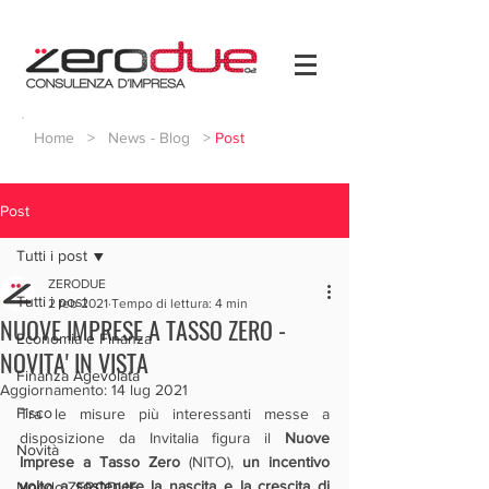
Home
>
News - Blog
>
Post
Post
Tutti i post
ZERODUE
Tutti i post
2 feb 2021
Tempo di lettura: 4 min
NUOVE IMPRESE A TASSO ZERO -
Economia e Finanza
NOVITA' IN VISTA
Finanza Agevolata
Aggiornamento:
14 lug 2021
Fisco
Tra le misure più interessanti messe a 
disposizione da Invitalia figura il 
Nuove 
Novità
Imprese a Tasso Zero 
(NITO), 
un incentivo 
volto a sostenere la nascita e la crescita di 
Mondo ZERODUE