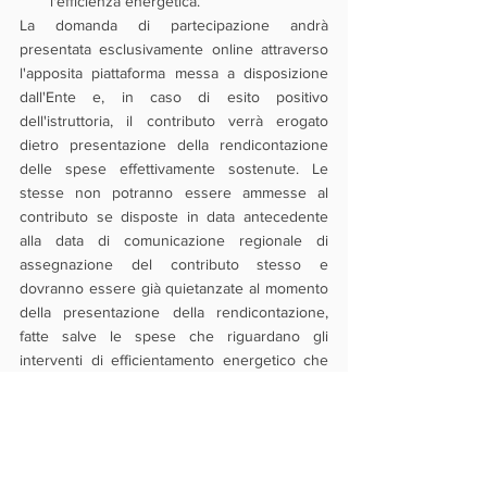
l'efficienza energetica.
La domanda di partecipazione andrà 
presentata esclusivamente online attraverso 
l'apposita piattaforma messa a disposizione 
dall'Ente e, in caso di esito positivo 
dell'istruttoria, il contributo verrà erogato 
dietro presentazione della rendicontazione 
delle spese effettivamente sostenute. Le 
stesse non potranno essere ammesse al 
contributo se disposte in data antecedente 
alla data di comunicazione regionale di 
assegnazione del contributo stesso e 
dovranno essere già quietanzate al momento 
della presentazione della rendicontazione, 
fatte salve le spese che riguardano gli 
interventi di efficientamento energetico che 
dovranno essere comunque documentate ma 
potranno anche essere oggetto di impegni 
contrattuali con la previsione di pagamenti 
rateizzati o di noleggio pluriennale.