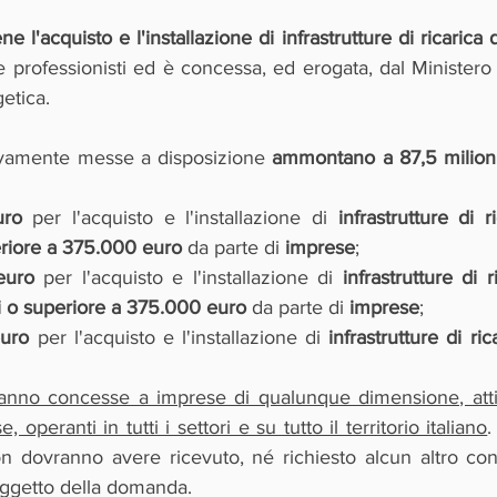
 l'acquisto e l'installazione di infrastrutture di ricarica di
 professionisti ed è concessa, ed erogata, dal Ministero
etica. 
vamente messe a disposizione 
ammontano a 87,5 milioni
uro
 per l'acquisto e l'installazione di 
infrastrutture di r
eriore a 375.000 euro
 da parte di 
imprese
;
euro 
per l'acquisto e l'installazione di 
infrastrutture di r
i o superiore a 375.000 euro
 da parte di 
imprese
;
euro
 per l'acquisto e l'installazione di 
infrastrutture di ric
anno concesse a imprese di qualunque dimensione, attive
 operanti in tutti i settori e su tutto il territorio italiano
.
dovranno avere ricevuto, né richiesto alcun altro cont
oggetto della domanda.