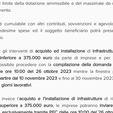
l limite della dotazione ammissibile e del massimale de m
imento.
 cumulabile con altri contributi, sovvenzioni e agevola
esime spese ed il soggetto beneficiario potrà prese
o. 
gli interventi di 
acquisto ed installazione
 di 
infrastrutt
inferiore a 375.000 euro
possibile procedere con la 
compilazione della domanda
lle ore 10:00 del 26 ottobre 2023
 mentre la finestra 
partire dal 10 novembre 2023
 e fino al 30 novembre 202
i giorni lavorativi
.
 invece l'
acquisto e l'installazione di infrastrutture
 di r
superiore a 375.000 euro
, le imprese potranno 
inviare
 
esclusivamente tramite PEC dalle ore 10:00 del 26 ott