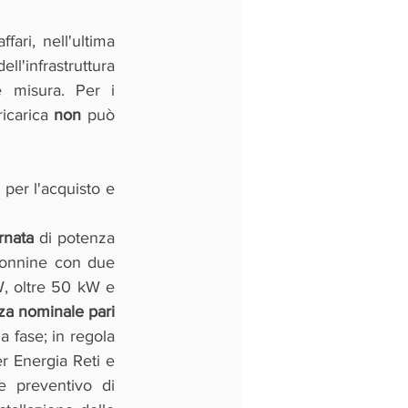
ari, nell'ultima 
l'infrastruttura 
di ricarica per la quale è richiesto il contributo previsto dalla presente misura. Per i 
ricarica 
non
 può 
 per l'acquisto e 
rnata
 di potenza 
lonnine con due 
W, oltre 50 kW e 
a nominale pari 
a fase; in regola 
er Energia Reti e 
 preventivo di 