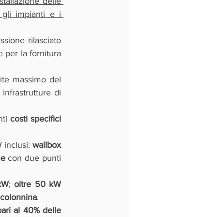
allazione delle 
gli impianti e i 
ione rilasciato 
per la fornitura 
mite massimo del 
nfrastrutture di 
ti 
costi specifici 
inclusi: 
wallbox 
ne
 con due punti 
kW
; 
oltre 50 kW 
 colonnina
.
ari al 40% delle 