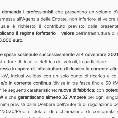
e domanda i professionisti 
che presentino un volume d'aff
messa all'Agenzia delle Entrate, non inferiore al valore del
plicano il regime forfettario
 il 
valore 
dell'infrastruttura di 
20.000 euro
.
 le spese sostenute successivamente al 4 novembre 2021
strutture di ricarica elettrica dei veicoli, in particolare:
essa in opera di infrastrutture di ricarica in corrente alte
kW, inclusi wallbox con un solo punto di ricarica e co
 
e/o in corrente continua
 (divise in tre fasce fino a 50 k
 le seguenti caratteristiche: 
nuove di fabbrica
; con 
potenz
kW
 e che 
garantiscano almeno 32 Ampere
 per ogni singol
inimi previsti dalla Delibera dell'Autorità di regolazione p
/2020/R/ee e dotate di dichiarazione di conformità e