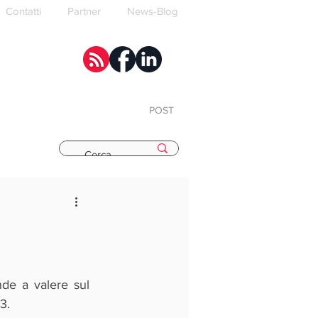
Contatti
Partner
News-Blog
POST
E
Dal 26 ottobre prossimo sarà attiva la finestra di compilazione delle domande a valere sul 
3. 