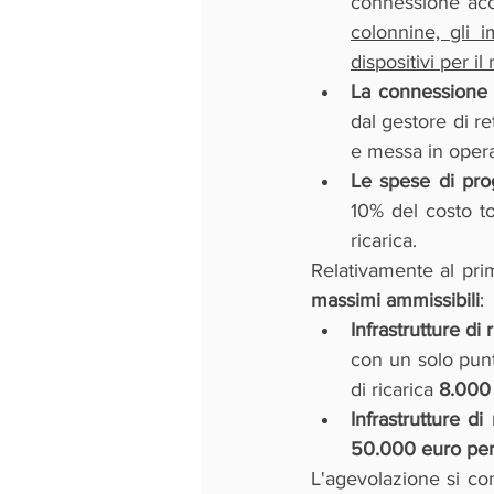
connessione acce
colonnine, gli i
dispositivi per i
La connessione a
dal gestore di re
e messa in opera 
Le spese di prog
10% del costo to
ricarica.
Relativamente al pri
massimi ammissibili
:
Infrastrutture di 
con un solo punt
di ricarica 
8.000 
Infrastrutture di
50.000 euro per
L'agevolazione si co