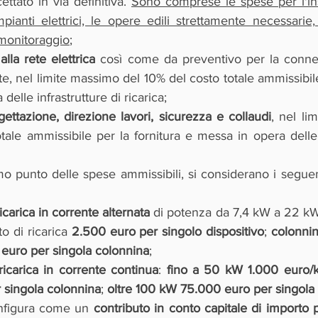
ttato in via definitiva. 
Sono comprese le spese per l'inst
mpianti elettrici, le opere edili strettamente necessarie, 
l monitoraggio
;
lla rete elettrica
 così come da preventivo per la conness
te, nel limite massimo del 10% del costo totale ammissibile 
delle infrastrutture di ricarica;
ettazione, direzione lavori, sicurezza e collaudi
, nel li
tale ammissibile per la fornitura e messa in opera delle i
mo punto delle spese ammissibili, si considerano i seguen
ricarica in corrente alternata
 di potenza da 7,4 kW a 22 kW 
o di ricarica 
2.500 euro per singolo dispositivo
; 
colonni
euro per singola colonnina
;
 ricarica in corrente continua
: 
fino a 50 kW 1.000 euro/
 singola colonnina
; 
oltre 100 kW 75.000 euro per singola
nfigura come un 
contributo in conto capitale di importo p