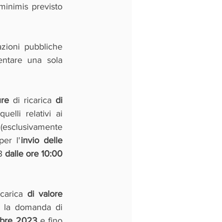
inimis previsto 
zioni pubbliche 
ntare una sola 
ure 
di ricarica 
di 
 da parte di imprese e per quelli relativi ai 
 (esclusivamente 
per l'
invio delle 
3 
dalle ore 10:00 
icarica 
di valore 
 la domanda di 
obre 2023
 e fino 