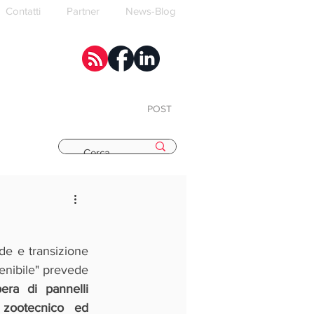
Contatti
Partner
News-Blog
POST
E
de e transizione 
enibile" prevede 
ra di pannelli 
, zootecnico ed 