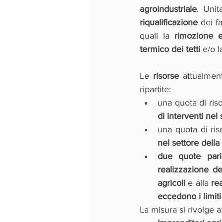
agroindustriale
. Unit
riqualificazione
 dei f
quali la 
rimozione e
termico dei tetti
 e/o l
Le 
risorse 
attualmen
ripartite:
una quota di riso
di interventi nel
una quota di ris
nel settore della
due quote pari
realizzazione de
agricoli
 e alla 
re
eccedono i limit
La misura si rivolge a