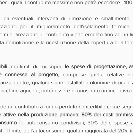
 per i quali il contributo massimo non potrà eccedere i 10
gli eventuali interventi di rimozione e smaltimento de
ntazione per il miglioramento dell'isolamento termico 
temi di areazione, il contributo viene erogato fino ad un l
 demolizione e la ricostruzione della copertura e la forn
bili
, nei limiti di cui sopra, 
le spese di progettazione, a
he connesse al progetto
, comprese quelle relative all
anza, inoltre, qualora siano installate colonnine di ricaric
macchine agricole, potrà essere riconosciuto un incentivo 
de un contributo a fondo perduto concedibile come segu
 attive nella produzione primaria: 80% dei costi ammissib
oconsumo
 (o autoconsumo condiviso); 30% delle spese am
ti il limite dell'autoconsumo, quota maggiorata del 20% in