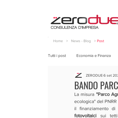
Home
>
News - Blog
>
Post
Tutti i post
Economia e Finanza
ZERODUE
6 set 20
BANDO PARC
La misura 
"Parco Agr
ecologica" del PNRR c
il finanziamento di
fotovoltaici
 sui tett