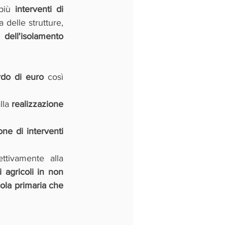
più 
interventi di 
 delle strutture, 
 dell'isolamento 
rdo di euro
 così 
lla 
realizzazione 
one di interventi 
 ciascuna sono destinate rispettivamente alla 
 agricoli in non 
ola primaria che 