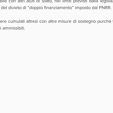
le con altri aiuti di Stato, nei limiti previsti dalla legisl
o del divieto di “doppio finanziamento” imposto dal PNRR.
sere cumulati altresì con altre misure di sostegno purché
ti ammissibili.