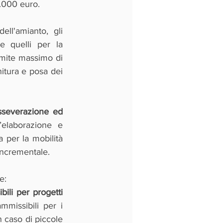
0.000 euro.
ll'amianto, gli 
e quelli per la 
imite massimo di 
itura e posa dei 
sseverazione ed 
’elaborazione e 
a per la mobilità 
incrementale.
e:
ili per progetti 
missibili per i 
 caso di piccole 