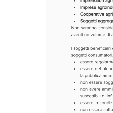
Imprenditori agri
Imprese agroindu
Cooperative agri
Soggetti aggrega
Non saranno considera
aventi un volume di a
I soggetti beneficiar
soggetti consumatori,
essere regolarmen
essere nel pieno 
la pubblica ammi
non essere sogget
non avere amminis
suscettibili di i
essere in condizi
non essere sotto