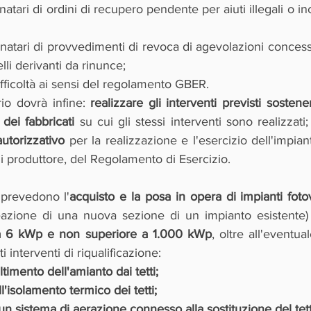
atari di ordini di recupero pendente per aiuti illegali o inc
natari di provvedimenti di revoca di agevolazioni concess
li derivanti da rinunce;
ifficoltà ai sensi del regolamento GBER.
rio dovrà infine: 
realizzare gli interventi previsti soste
 dei fabbricati 
su cui gli stessi interventi sono realizzati;
autorizzativo 
per la realizzazione e l'esercizio dell'impiant
 di produttore, del Regolamento di Esercizio.
i prevedono l'
acquisto e la posa in opera di impianti fotov
eazione di una nuova sezione di un impianto esistente)
 a 6 kWp e non superiore a 1.000 kWp
, oltre all'eventua
 interventi di riqualificazione:
imento dell'amianto dai tetti;
l'isolamento termico dei tetti;
un sistema di aerazione connesso alla sostituzione del tet