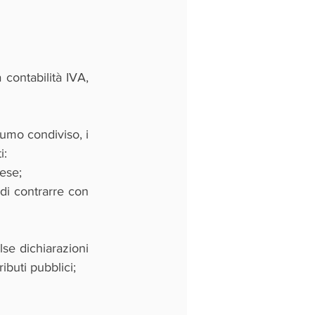
contabilità IVA, 
umo condiviso, i 
i:
rese;
di contrarre con 
se dichiarazioni 
ibuti pubblici;