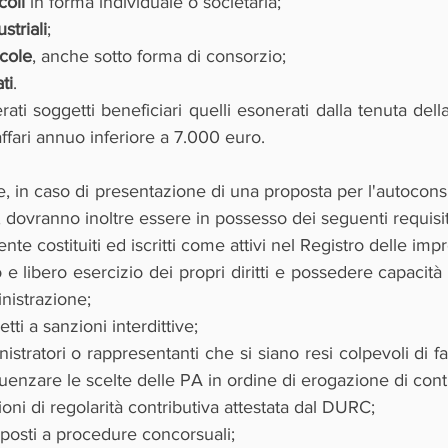
coli 
in forma individuale o societaria;
striali
;
cole
, anche sotto forma di consorzio;
ti
.
ti soggetti beneficiari quelli esonerati dalla tenuta della 
ffari annuo inferiore a 7.000 euro.
i e, in caso di presentazione di una proposta per l'autocons
 dovranno inoltre essere in possesso dei seguenti requisit
te costituiti ed iscritti come attivi nel Registro delle imp
e libero esercizio dei propri diritti e possedere capacità 
nistrazione;
ti a sanzioni interdittive;
tratori o rappresentanti che si siano resi colpevoli di fal
nfluenzare le scelte delle PA in ordine di erogazione di contr
oni di regolarità contributiva attestata dal DURC;
posti a procedure concorsuali;