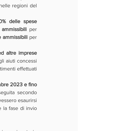
elle regioni del 
80% delle spese 
ammissibili
 per 
 ammissibili 
per 
ed altre imprese 
i aiuti concessi 
menti effettuati 
mbre 2023 e fino 
seguita secondo 
vessero esaurirsi 
la fase di invio 