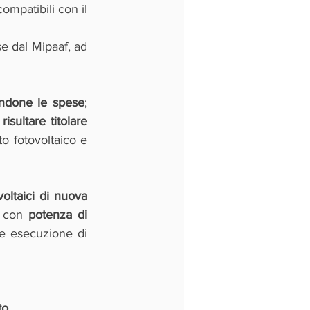
ompatibili con il 
e dal Mipaaf, ad 
nendone le spese
; 
 
risultare titolare 
o fotovoltaico e 
oltaici di nuova 
 con 
potenza di 
le esecuzione di 
to.