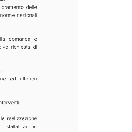
ioramento delle 
 norme nazionali 
ella domanda e 
vo richiesta di 
no:
ne ed ulteriori 
nterventi
;
a realizzazione 
 ove siano installati anche 