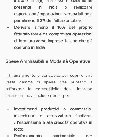
il 5%
 e, in aggiunta, essere 
stabilmente 
presente in India 
o realizzare 
esportazioni/importazioni verso/dall'India 
per almeno il 2% del fatturato totale
;
Derivare almeno il 10% del proprio 
fatturato
 totale 
da comprovate operazioni 
di fornitura verso imprese italiane che già 
operano in India
.
Spese Ammissibili e Modalità Operative
Il finanziamento è concepito per coprire una 
vasta gamma di spese che puntano a 
rafforzare la competitività delle imprese 
italiane in India, incluse quelle per:
Investimenti produttivi o commerciali
(
macchinari e attrezzature
) finalizzati 
all'
espansione e alla crescita operativa in 
loco
;
Rafforzamento patrimoniale
 per 