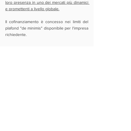
loro presenza in uno dei mercati più dinamici 
e promettenti a livello globale.
Il cofinanziamento è concesso nei limiti del 
plafond "de minimis" disponibile per l'impresa 
richiedente.
Photo courtesy of: 
freepik.com
Novità
Finanza Agevolata