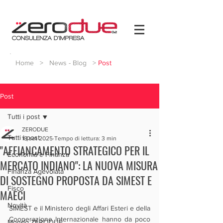
Home
>
News - Blog
>
Post
Post
Tutti i post
ZERODUE
Tutti i post
18 set 2025
Tempo di lettura: 3 min
"AFFIANCAMENTO STRATEGICO PER IL
Economia e Finanza
MERCATO INDIANO": LA NUOVA MISURA
Finanza Agevolata
DI SOSTEGNO PROPOSTA DA SIMEST E
Fisco
MAECI
Novità
SIMEST e il Ministero degli Affari Esteri e della 
Cooperazione Internazionale hanno da poco 
Mondo ZERODUE