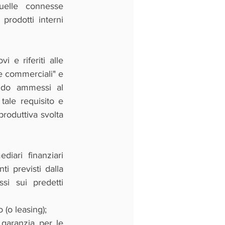
uelle connesse 
prodotti interni 
e riferiti alle 
e commerciali" e 
ndo ammessi al 
ale requisito e 
roduttiva svolta 
iari finanziari 
i previsti dalla 
i sui predetti 
(o leasing);
garanzia per le 