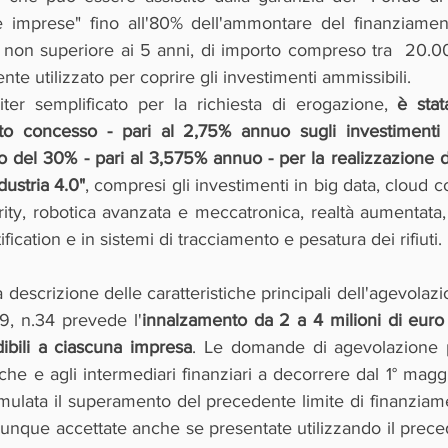
 imprese" fino all'80% dell'ammontare del finanziamen
 non superiore ai 5 anni, di importo compreso tra  20.000
te utilizzato per coprire gli investimenti ammissibili. 
er semplificato per la richiesta di erogazione, 
è stat
uto concesso - pari al 2,75% annuo sugli investimenti 
 del 30% - pari al 3,575% annuo - per la realizzazione di
dustria 4.0"
, compresi gli investimenti in big data, cloud 
rity, robotica avanzata e meccatronica, realtà aumentata,
fication e in sistemi di tracciamento e pesatura dei rifiuti.
descrizione delle caratteristiche principali dell'agevolazio
19, n.34 prevede l'
innalzamento da 2 a 4 milioni di euro 
ibili a ciascuna impresa
. Le domande di agevolazione p
che e agli intermediari finanziari a decorrere dal 1° magg
ulata il superamento del precedente limite di finanziame
unque accettate anche se presentate utilizzando il prece