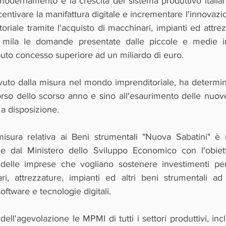
modernamento e la crescita del sistema produttivo italian
incentivare la manifattura digitale e incrementare l'innovazio
oriale tramite l'acquisto di macchinari, impianti ed attrez
 mila le domande presentate dalle piccole e medie i
uto concesso superiore ad un miliardo di euro.
uto dalla misura nel mondo imprenditoriale, ha determina
orso dello scorso anno e sino all'esaurimento delle nuov
 a disposizione.
isura relativa ai Beni strumentali "Nuova Sabatini" è 
 dal Ministero dello Sviluppo Economico con l'obiettiv
 delle imprese che vogliano sostenere investimenti per l
ri, attrezzature, impianti ed altri beni strumentali ad 
ftware e tecnologie digitali.
ll'agevolazione le MPMI di tutti i settori produttivi, inclu