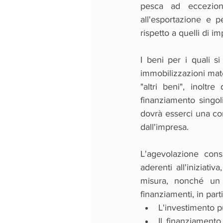
pesca ad eccezione
all'esportazione e pe
rispetto a quelli di i
I beni per i quali s
immobilizzazioni mater
"altri beni", inolt
finanziamento singol
dovrà esserci una corr
dall'impresa.
L'agevolazione cons
aderenti all'iniziati
misura, nonché un c
finanziamenti, in part
L'investimento p
Il finanziamento