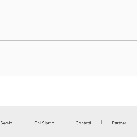
REGIONE LOMBARDIA - VOUCHER
REGIO
DOPPIA TRANSIZIONE DIGITALE ED
NUOVA
ECOLOGICA 2026
FRAZI
Servizi
Chi Siamo
Contatti
Partner