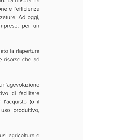
o. La misura ha 
ne e l'efficienza 
zature. Ad oggi, 
mprese, per un 
to la riapertura 
e risorse che ad 
un'agevolazione 
o di facilitare 
'acquisto (o il 
uso produttivo, 
si agricoltura e 