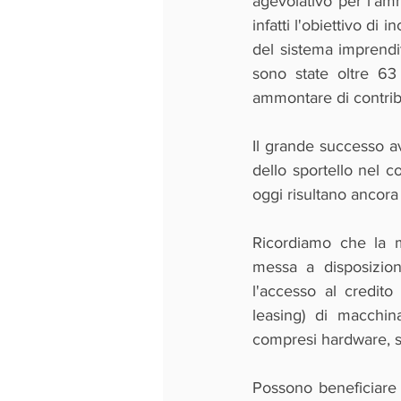
agevolativo per l'am
infatti l'obiettivo di 
del sistema imprendit
sono state oltre 63
ammontare di contrib
Il grande successo av
dello sportello nel c
oggi risultano ancora
Ricordiamo che la m
messa a disposizione
l'accesso al credito
leasing) di macchina
compresi hardware, so
Possono beneficiare de