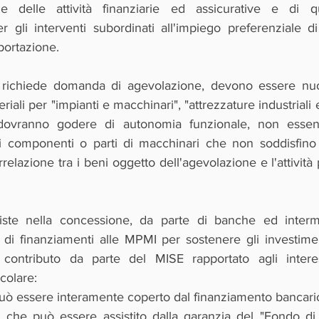
 delle attività finanziarie ed assicurative e di q
r gli interventi subordinati all'impiego preferenziale di 
mportazione.
i richiede domanda di agevolazione, devono essere nuovi 
iali per "impianti e macchinari", "attrezzature industriali 
re dovranno godere di autonomia funzionale, non esse
i componenti o parti di macchinari che non soddisfino t
elazione tra i beni oggetto dell'agevolazione e l'attività p
iste nella concessione, da parte di banche ed intermed
va, di finanziamenti alle MPMI per sostenere gli investiment
ontributo da parte del MISE rapportato agli interess
icolare:
uò essere interamente coperto dal finanziamento bancario 
, che può essere assistito dalla garanzia del "Fondo di 