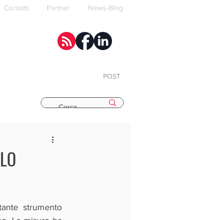
Contatti
Partner
News-Blog
POST
E
 LO
ante strumento 