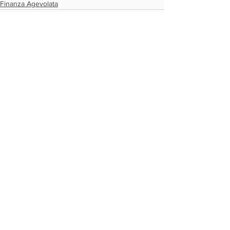
Finanza Agevolata
Mostra tutti
Post recenti