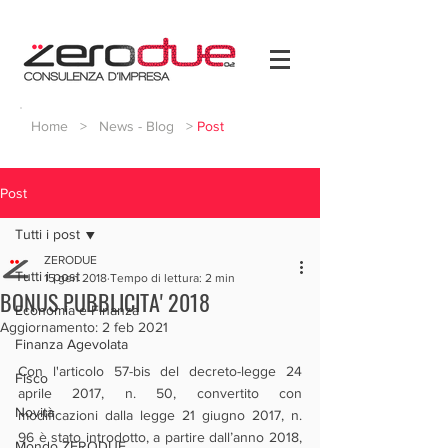
Home
>
News - Blog
>
Post
Post
Tutti i post
ZERODUE
Tutti i post
15 gen 2018
Tempo di lettura: 2 min
BONUS PUBBLICITA' 2018
Economia e Finanza
Aggiornamento:
2 feb 2021
Finanza Agevolata
Con l'articolo 57-bis del decreto-legge 24 
Fisco
aprile 2017, n. 50, convertito con 
Novità
modificazioni dalla legge 21 giugno 2017, n. 
96 è stato introdotto, a partire dall’anno 2018, 
Mondo ZERODUE