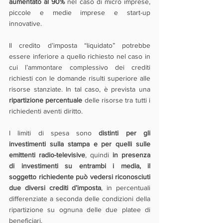
aumentato al 90%
 nel caso di micro imprese, 
piccole e medie imprese e start-up 
innovative.
Il credito d’imposta “liquidato” potrebbe 
essere inferiore a quello richiesto nel caso in 
cui l’ammontare complessivo dei crediti 
richiesti con le domande risulti superiore alle 
risorse stanziate. In tal caso, è prevista una 
ripartizione percentuale
 delle risorse tra tutti i 
richiedenti aventi diritto.
I limiti di spesa sono 
distinti per gli 
investimenti sulla stampa e per quelli sulle 
emittenti radio-televisive
, quindi 
in presenza 
di investimenti su entrambi i media, il 
soggetto richiedente può vedersi riconosciuti 
due diversi crediti d’imposta
, in percentuali 
differenziate a seconda delle condizioni della 
ripartizione su ognuna delle due platee di 
beneficiari.