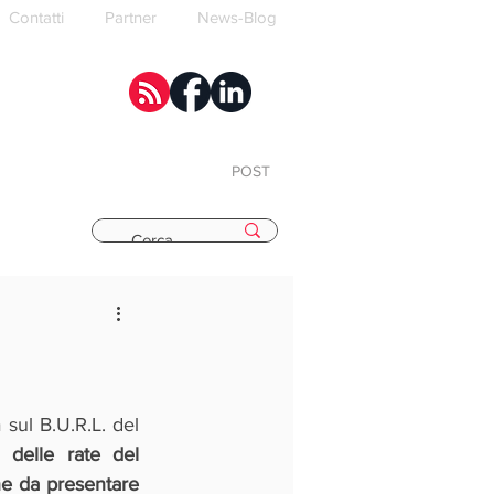
Contatti
Partner
News-Blog
POST
E
sul B.U.R.L. del 
 delle rate del 
e da presentare