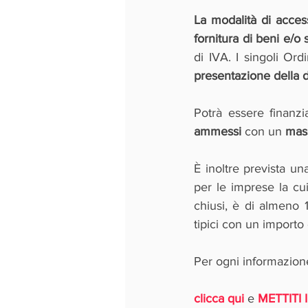
La modalità di acces
fornitura di beni e/o s
di IVA. I singoli Ord
presentazione della
Potrà essere finanzi
ammessi
 con un 
mass
È inoltre prevista un
per le imprese la cui
chiusi, è di almeno 1
tipici con un import
Per ogni informazion
clicca qui
 e 
METTITI