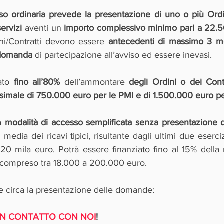
so ordinaria prevede la presentazione di uno o più Ordini
ervizi 
aventi un 
importo complessivo minimo pari a 22.
ini/Contratti devono essere 
antecedenti di massimo 3 mes
 domanda
 di partecipazione all’avviso ed essere inevasi.
ato 
fino all’80%
 dell’ammontare 
degli Ordini o dei Contra
imale di 750.000 euro per le PMI e di 1.500.000 euro pe
a 
modalità di accesso semplificata senza presentazione di
 media dei ricavi tipici, risultante dagli ultimi due eserci
20 mila euro. Potrà essere finanziato fino al 15% della 
o compreso tra 18.000 a 200.000 euro.
e circa la presentazione delle domande:
 IN CONTATTO CON NOI
!