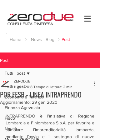
Home
>
News - Blog
>
Post
Post
Tutti i post
ZERODUE
Tutti i post
11 gen 2018
Tempo di lettura: 2 min
POR FESR - LINEA INTRAPRENDO
Economia e Finanza
Aggiornamento:
29 gen 2020
Finanza Agevolata
INTRAPRENDO è l’iniziativa di Regione 
Fisco
Lombardia e Finlombarda S.p.A. per favorire e 
Novità
stimolare l’imprenditorialità lombarda, 
mediante l’avvio e il sostegno di nuove 
Mondo ZERODUE