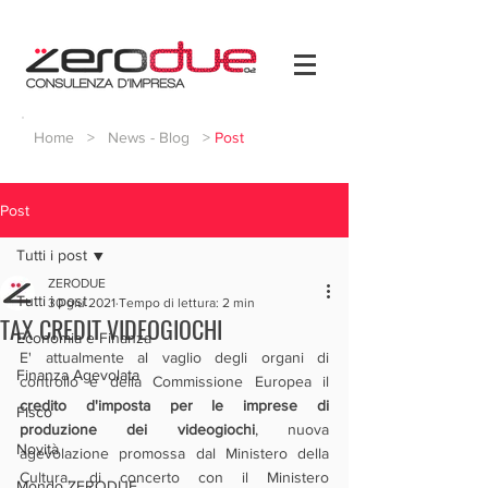
Home
>
News - Blog
>
Post
Post
Tutti i post
ZERODUE
Tutti i post
30 giu 2021
Tempo di lettura: 2 min
TAX CREDIT VIDEOGIOCHI
Economia e Finanza
E' attualmente al vaglio degli organi di 
Finanza Agevolata
controllo e della Commissione Europea il 
credito d'imposta per le imprese di 
Fisco
produzione dei videogiochi
, nuova 
Novità
agevolazione promossa dal Ministero della 
Cultura, di concerto con il Ministero 
Mondo ZERODUE