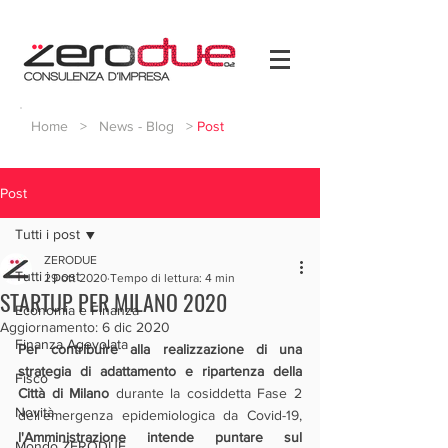
Home
>
News - Blog
>
Post
Post
Tutti i post
ZERODUE
Tutti i post
29 ott 2020
Tempo di lettura: 4 min
STARTUP PER MILANO 2020
Economia e Finanza
Aggiornamento:
6 dic 2020
Finanza Agevolata
Per contribuire alla realizzazione di una 
strategia di adattamento e ripartenza della 
Fisco
Città di Milano
 durante la cosiddetta Fase 2 
Novità
dell'emergenza epidemiologica da Covid-19, 
l'Amministrazione intende puntare sul 
Mondo ZERODUE