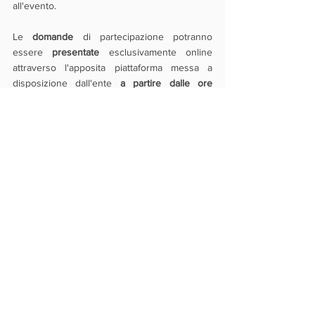
all'evento.
Le 
domande 
di partecipazione potranno 
essere 
presentate
 esclusivamente online 
attraverso l'apposita piattaforma messa a 
disposizione dall'ente 
a partire dalle ore 
10:00 del 13 marzo 2023 fino alle ore 16:00 
del 14 aprile 2023.
La tipologia di procedura utilizzata è valutativa 
a graduatoria: le domande verranno valutate 
in base al punteggio totale conseguito su un 
massimo di 50 punti.