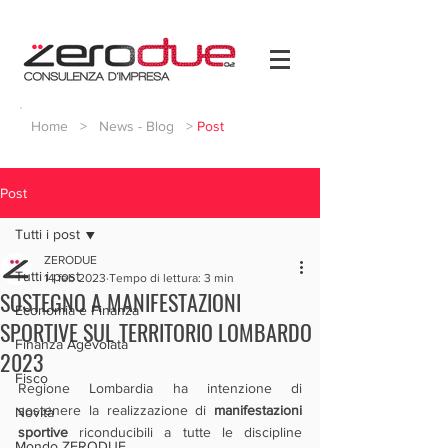
Home
>
News - Blog
>
Post
Post
Tutti i post
ZERODUE
Tutti i post
14 feb 2023
Tempo di lettura: 3 min
SOSTEGNO A MANIFESTAZIONI
Economia e Finanza
SPORTIVE SUL TERRITORIO LOMBARDO
Finanza Agevolata
2023
Fisco
Regione Lombardia ha intenzione di 
sostenere la realizzazione di 
manifestazioni 
Novità
sportive
 riconducibili a tutte le discipline 
Mondo ZERODUE