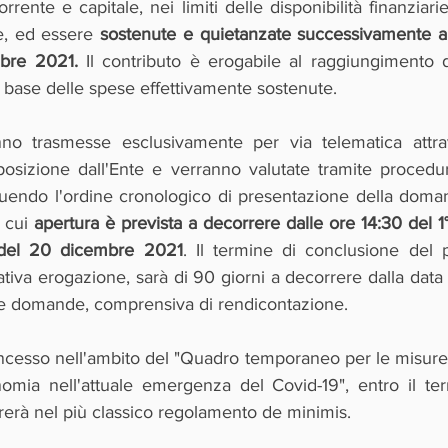
rrente e capitale, nei limiti delle disponibilità finanziarie
e, ed essere
 sostenute e quietanzate successivamente a
mbre 2021.
 Il contributo è erogabile al raggiungimento de
 base delle spese effettivamente sostenute.
 trasmesse esclusivamente per via telematica attrave
osizione dall'Ente e verranno valutate tramite procedura
uendo l'ordine cronologico di presentazione della doma
 cui 
apertura è prevista a decorrere dalle ore 14:30 del 
 del 20 dicembre 2021
. Il termine di conclusione del 
tiva erogazione, sarà di 90 giorni a decorrere dalla data
le domande, comprensiva di rendicontazione.
oncesso nell'ambito del "Quadro temporaneo per le misure d
omia nell'attuale emergenza del Covid-19", entro il termi
trerà nel più classico regolamento de minimis.