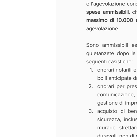
e l'agevolazione cons
spese ammissibili
, c
massimo di 10.000 
agevolazione.
Sono ammissibili es
quietanzate dopo la 
seguenti casistiche:
onorari notarili e
bolli anticipate 
onorari per pres
comunicazione, l
gestione di impres
acquisto di beni
sicurezza, incl
murarie strett
durevoli, non di 