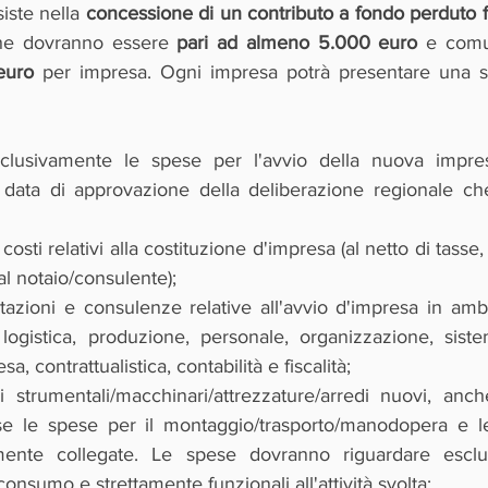
iste nella 
concessione di un contributo a fondo perduto f
he dovranno essere 
pari ad almeno 5.000 euro
 e com
euro
 per impresa. Ogni impresa potrà presentare una s
clusivamente le spese per l'avvio della nuova impres
data di approvazione della deliberazione regionale che 
 costi relativi alla costituzione d'impresa (al netto di tasse, 
dal notaio/consulente);
tazioni e consulenze relative all'avvio d'impresa in ambi
ogistica, produzione, personale, organizzazione, sistem
a, contrattualistica, contabilità e fiscalità;
 strumentali/macchinari/attrezzature/arredi nuovi, anche 
use le spese per il montaggio/trasporto/manodopera e le
amente collegate. Le spese dovranno riguardare esclu
consumo e strettamente funzionali all'attività svolta;