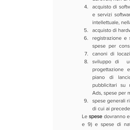
acquisto di softw
e servizi softwa
intellettuale, ne
acquisto di hard
registrazione e 
spese  per  cons
canoni  di  locaz
sviluppo di  u
progettazione  e 
piano  di  lanci
pubblicitari  su  
Ads, spese per ma
spese generali r
di cui ai precede
Le 
spese
 dovranno es
e 9) e spese di natu