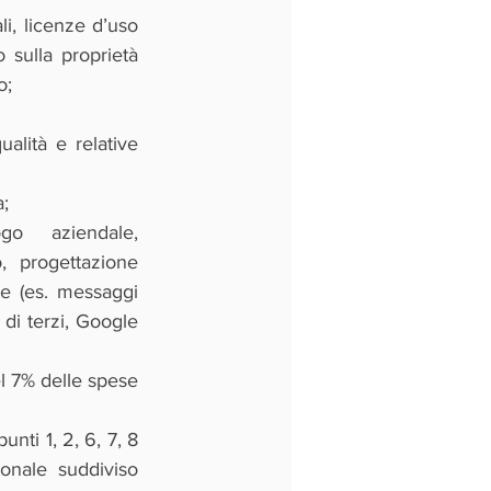
i, licenze d’uso 
 sulla proprietà 
o; 
alità e relative 
a;
o  aziendale,  
  progettazione  
 (es. messaggi  
di terzi, Google  
l 7% delle spese 
ti 1, 2, 6, 7, 8 
onale suddiviso 