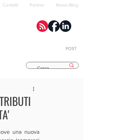
Contatti
Partner
News-Blog
POST
E
TRIBUTI
A'
uove una nuova 