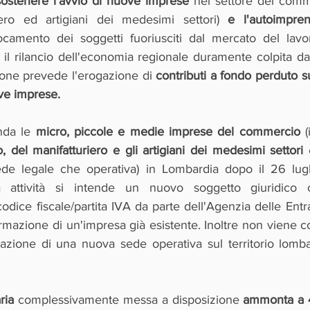
sostenere l'avvio di nuove imprese
 nel settore del comm
riero ed artigiani dei medesimi settori) 
e l'autoimprend
locamento dei soggetti fuoriusciti dal mercato del lav
d il rilancio dell'economia regionale duramente colpita d
ione prevede l'erogazione di 
contributi a fondo perduto su
ove imprese.
da le 
micro, piccole e medie imprese del commercio 
(
io, del manifatturiero e gli artigiani dei medesimi settori
 
sede legale che operativa) in Lombardia dopo il 26 lug
attività si intende un nuovo soggetto giuridico c
 codice fiscale/partita IVA da parte dell'Agenzia delle Entr
ormazione di un'impresa già esistente. Inoltre non viene 
vazione di una nuova sede operativa sul territorio lomba
 
ria 
complessivamente messa a disposizione 