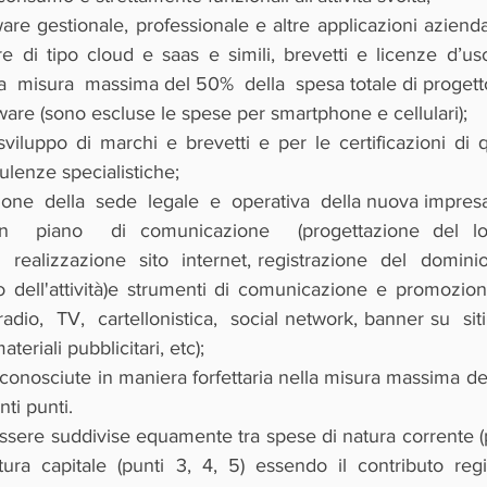
are gestionale, professionale e altre applicazioni aziendal
re di tipo cloud e saas e simili, brevetti e licenze d’uso
lla  misura  massima del 50%  della  spesa totale di progett
ware (sono escluse le spese per smartphone e cellulari);
sviluppo di marchi e brevetti e per le certificazioni di qu
ulenze specialistiche;
ione  della  sede  legale  e  operativa  della nuova impres
n  piano  di comunicazione  (progettazione del log
 realizzazione  sito  internet, registrazione  del  dominio,
o dell'attività)e strumenti di comunicazione e promozione
radio,  TV,  cartellonistica,  social network, banner su  siti 
teriali pubblicitari, etc);
iconosciute in maniera forfettaria nella misura massima de
nti punti.
sere suddivise equamente tra spese di natura corrente (pun
ra capitale (punti 3, 4, 5) essendo il contributo regi