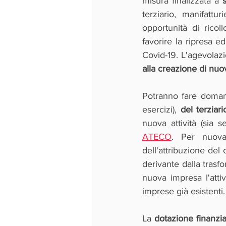
misura finalizzata a 
terziario, manifattu
opportunità di ricol
favorire la ripresa e
Covid-19. L'agevolaz
alla creazione di nu
Potranno fare doman
esercizi), 
del terziar
nuova attività
(sia 
ATECO
. Per nuova 
dell'attribuzione del
derivante dalla trasf
nuova impresa l'atti
imprese già esistenti.
La 
dotazione finanzia