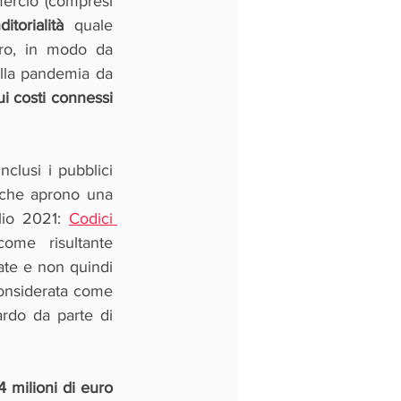
ercio (compresi 
itorialità 
quale 
oro, in modo da 
alla pandemia da 
i costi connessi 
inclusi i pubblici 
che aprono una 
lio 2021: 
Codici 
ome risultante 
ate e non quindi 
considerata come 
rdo da parte di 
ammonta a 4 milioni di euro 