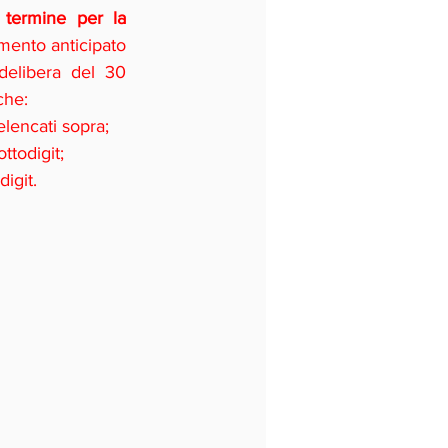
 
termine per la 
mento anticipato 
delibera del 30 
che:
elencati sopra;
ttodigit;
igit. 