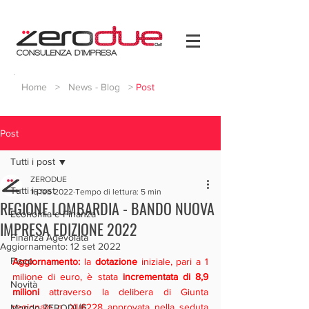
Home
>
News - Blog
>
Post
Post
Tutti i post
ZERODUE
Tutti i post
16 feb 2022
Tempo di lettura: 5 min
REGIONE LOMBARDIA - BANDO NUOVA
Economia e Finanza
IMPRESA EDIZIONE 2022
Finanza Agevolata
Aggiornamento:
12 set 2022
Fisco
Aggiornamento:
 la 
dotazione 
iniziale, pari a 1 
milione di euro, è stata 
incrementata di 8,9 
Novità
milioni 
attraverso la delibera di Giunta 
regionale n. XI/6228 approvata nella seduta 
Mondo ZERODUE