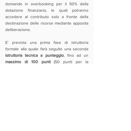
domande in overbooking per il 50% della 
dotazione finanziaria, le quali potranno 
accedere al contributo solo a fronte della 
destinazione delle risorse mediante apposita 
deliberazione.
E' prevista una prima fase di istruttoria 
formale alla quale farà seguito una seconda 
istruttoria tecnica a punteggio
, fino ad un 
massimo di 100 punti
 (50 punti per la 
coerenza con le finalità della misura, i 
rimanenti 50 punti per eventuali interventi in 
ottica di transizione verde e transizione 
digitale). Le domande che otterranno una 
valutazione non inferiore ai 40 punti
 avranno 
accesso ai contributi secondo l'ordine 
cronologico di presentazione. Il termine di 
conclusione del procedimento di 
concessione, con relativa erogazione, è di 90 
giorni.