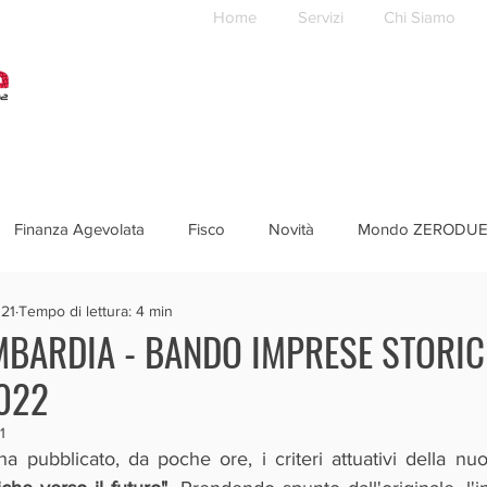
Home
Servizi
Chi Siamo
Finanza Agevolata
Fisco
Novità
Mondo ZERODU
021
Tempo di lettura: 4 min
MBARDIA - BANDO IMPRESE STORI
022
1
 pubblicato, da poche ore, i criteri attuativi della nuo