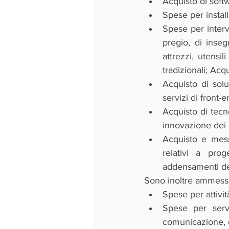
Acquisto di soft
Spese per install
Spese per interve
pregio, di inseg
attrezzi, utensi
tradizionali; Acq
Acquisto di solu
servizi di front
Acquisto di tecno
innovazione dei 
Acquisto e messa
relativi a proge
addensamenti dei
Sono inoltre ammesse 
Spese per attivi
Spese per servi
comunicazione, di