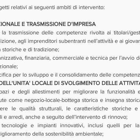
tti relativi ai seguenti ambiti di intervento:
IONALE E TRASMISSIONE D'IMPRESA
a trasmissione delle competenze rivolta ai titolari/gestor
dizione, agli imprenditori subentranti nell’attività e ai giov
tà storiche e di tradizione;
izzativa, finanziaria, commerciale e tecnica per l’avvio 
zionale;
fica per lo sviluppo e il consolidamento delle competenze 
DELL'UNITA' LOCALE DI SVOLGIMENTO DELLE ATTIVIT
zi e degli allestimenti per migliorare la funzionalità e l’
ciute come negozio-locale-bottega storica e insegna storica
 le qualità strutturali, le caratteristiche storiche e l
ali e arredi, anche a seguito dell’intervento di rinnovo;
tecnologie e impianti innovativi, inclusi quelli per la r
iglioramento della sostenibilità ambientale;