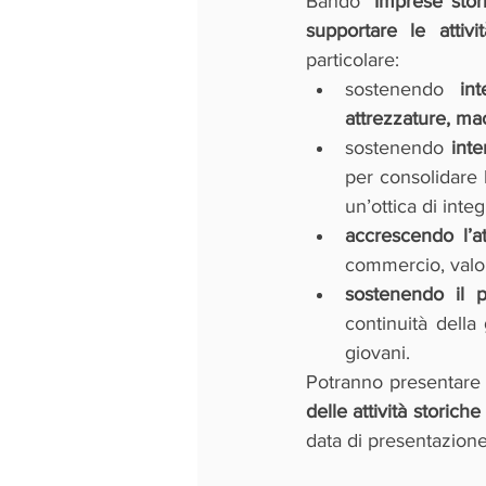
Bando 
"Imprese stori
supportare le attivi
particolare:
sostenendo 
in
attrezzature, mac
sostenendo 
inte
per consolidare 
un’ottica di inte
accrescendo l’at
commercio, valori
sostenendo il 
continuità della
giovani.
Potranno presentare
delle attività storiche
data di presentazion