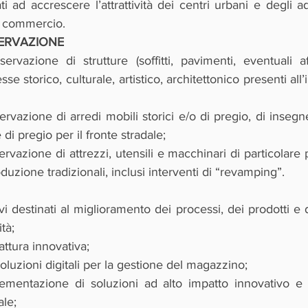
ati ad accrescere l’attrattività dei centri urbani e degli 
el commercio.
ERVAZIONE
rvazione di strutture (soffitti, pavimenti, eventuali aff
sse storico, culturale, artistico, architettonico presenti all’i
rvazione di arredi mobili storici e/o di pregio, di insegne
 di pregio per il fronte stradale;
vazione di attrezzi, utensili e macchinari di particolare pr
duzione tradizionali, inclusi interventi di “revamping”.
vi destinati al miglioramento dei processi, dei prodotti e de
ità;
attura innovativa;
oluzioni digitali per la gestione del magazzino;
ementazione di soluzioni ad alto impatto innovativo e 
ale;