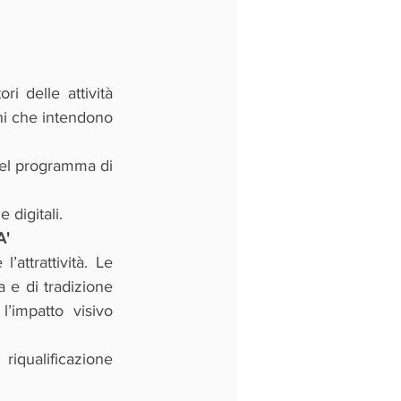
i delle attività 
ani che intendono 
del programma di 
digitali.
A'
attrattività. Le 
 e di tradizione 
’impatto visivo 
iqualificazione 