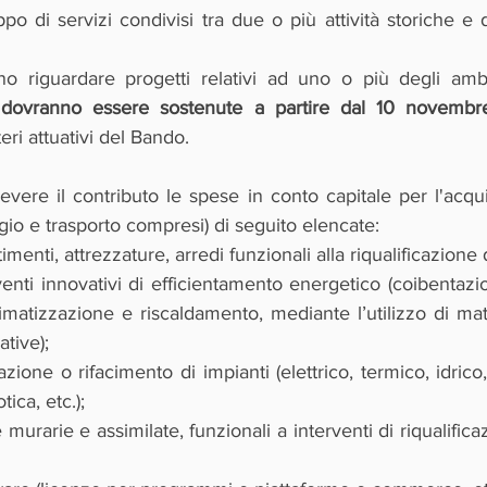
ppo di servizi condivisi tra due o più attività storiche e d
 riguardare progetti relativi ad uno o più degli ambit
 dovranno essere sostenute a partire dal 10 novemb
eri attuativi del Bando.
re il contributo le spese in conto capitale per l'acquis
gio e trasporto compresi) di seguito elencate:
imenti, attrezzature, arredi funzionali alla riqualificazione d
enti innovativi di efficientamento energetico (coibentazio
imatizzazione e riscaldamento, mediante l’utilizzo di mater
tive);
zione o rifacimento di impianti (elettrico, termico, idrico,
ica, etc.);
urarie e assimilate, funzionali a interventi di riqualificaz