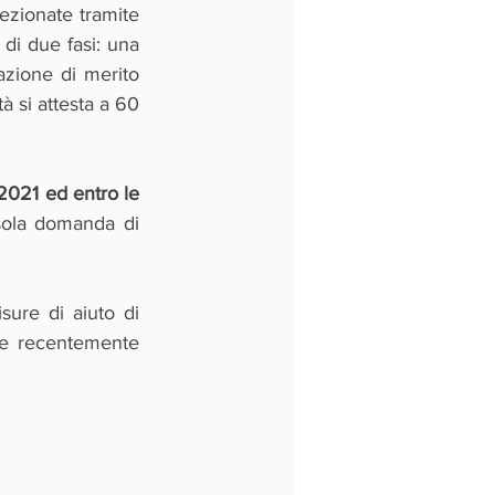
zionate tramite 
di due fasi: una 
azione di merito 
à si attesta a 60 
2021 ed entro le 
ola domanda di 
ure di aiuto di 
e recentemente  