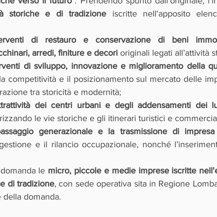
che verso il futuro"
tà storiche e di tradizione 
iscritte nell'apposito elen
terventi di restauro e conservazione di beni immobil
chinari, arredi, finiture e decori
 originali legati all’attività s
rventi di sviluppo, innovazione e miglioramento della qua
la competitività e il posizionamento sul mercato delle imp
grazione tra storicità e modernità;
trattività dei centri urbani e degli addensamenti dei lu
zzando le vie storiche e gli itinerari turistici e commercial
passaggio generazionale e la trasmissione di impresa
 gestione e il rilancio occupazionale, nonché l’inseriment
 domanda le 
micro, piccole e medie imprese iscritte nell'
 e di tradizione
, con sede operativa sita in Regione Lombard
e della domanda.