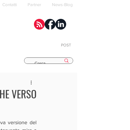
Contatti
Partner
News-Blog
POST
E
CHE VERSO
va versione del 