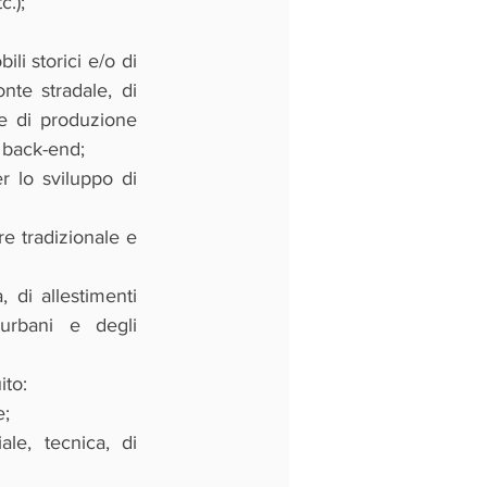
.);
i storici e/o di 
nte stradale, di 
he di produzione 
l back-end;
r lo sviluppo di 
re tradizionale e 
 di allestimenti 
 urbani e degli 
ito:
e;
le, tecnica, di 