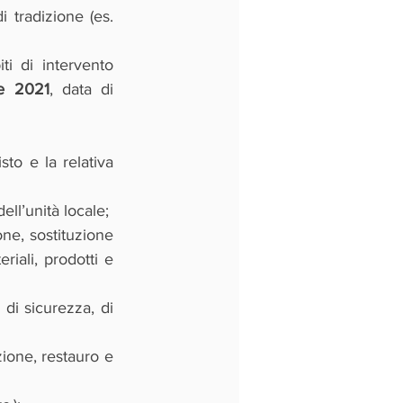
i tradizione (es. 
i di intervento 
re 2021
, data di 
to e la relativa 
ell’unità locale;
ne, sostituzione 
iali, prodotti e 
 di sicurezza, di 
ione, restauro e 