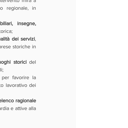
. Prendendo spunto dall'originale, l'intervento mira a 
co regionale, in 
iari, insegne, 
torica;
lità dei servizi
, 
rese storiche in 
oghi storici
 del 
i;
 per favorire la 
o lavorativo dei 
elenco ragionale 
ia e attive alla 