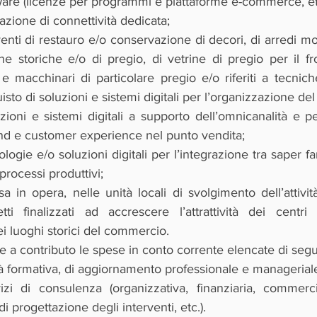
ware (licenze per programmi e piattaforme e-commerce, etc
azione di connettività dedicata;
nti di restauro e/o conservazione di decori, di arredi mobil
ne storiche e/o di pregio, di vetrine di pregio per il fro
li e macchinari di particolare pregio e/o riferiti a tecnic
uisto di soluzioni e sistemi digitali per l’organizzazione de
zioni e sistemi digitali a supporto dell’omnicanalità e pe
-end e customer experience nel punto vendita;
logie e/o soluzioni digitali per l’integrazione tra saper fa
processi produttivi;
 in opera, nelle unità locali di svolgimento dell’attività,
tti finalizzati ad accrescere l’attrattività dei centri
 luoghi storici del commercio.
a contributo le spese in conto corrente elencate di segu
tà formativa, di aggiornamento professionale e managerial
zi di consulenza (organizzativa, finanziaria, commercia
 progettazione degli interventi, etc.).