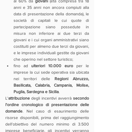
al 60% da 
giovani
 (età compresa tra 18 
anni e 35 anni non ancora compiuti alla 
data di presentazione della domanda), le 
società di capitali le cui quote di 
partecipazione siano possedute in 
misura non inferiore ai due terzi da 
giovani e i cui organi amministrativi siano 
costituiti per almeno due terzi da giovani, 
e le imprese individuali gestite da giovani 
che operino nel settore turistico;
fino ad 
ulteriori 10.000 euro
 per le 
imprese la cui sede operativa sia ubicata 
nei territori delle 
Regioni Abruzzo, 
Basilicata, Calabria, Campania, Molise, 
Puglia, Sardegna e Sicilia
.
L'
attribuzione
 degli incentivi avverrà 
secondo 
l'ordine cronologico di presentazione delle 
domande
. Nel caso di esaurimento delle 
risorse disponibili, prima del raggiungimento 
dell'obiettivo del numero minimo di 3.500 
imprese beneficiarie, gli incentivi verranno 