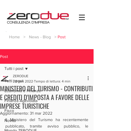
Home
>
News - Blog
>
Post
Post
Tutti i post
ZERODUE
Tutti i post
28 gen 2022
Tempo di lettura: 4 min
MINISTERO DEL TURISMO - CONTRIBUTI
Economia e Finanza
E CREDITI D'IMPOSTA A FAVORE DELLE
Finanza Agevolata
IMPRESE TURISTICHE
Fisco
Aggiornamento:
31 mar 2022
Il Ministero del Turismo ha recentemente 
Novità
pubblicato, tramite avviso pubblico, le 
Mondo ZERODUE