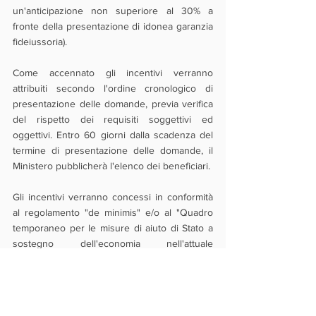
un'anticipazione non superiore al 30% a 
fronte della presentazione di idonea garanzia 
fideiussoria). 
Come accennato gli incentivi verranno 
attribuiti secondo l'ordine cronologico di 
presentazione delle domande, previa verifica 
del rispetto dei requisiti soggettivi ed 
oggettivi. Entro 60 giorni dalla scadenza del 
termine di presentazione delle domande, il 
Ministero pubblicherà l'elenco dei beneficiari.
Gli incentivi verranno concessi in conformità 
al regolamento "de minimis" e/o al "Quadro 
temporaneo per le misure di aiuto di Stato a 
sostegno dell'economia nell'attuale 
emergenza del Covid-19" secondo il regime di 
aiuti riconosciuto al momento dell'erogazione 
dei fondi.