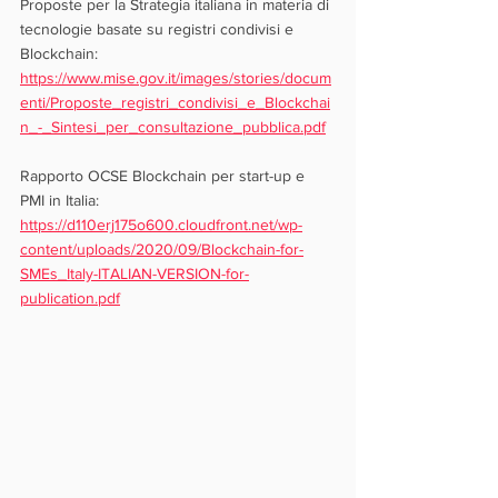
Proposte per la Strategia italiana in materia di 
tecnologie basate su registri condivisi e 
Blockchain: 
https://www.mise.gov.it/images/stories/docum
enti/Proposte_registri_condivisi_e_Blockchai
n_-_Sintesi_per_consultazione_pubblica.pdf
Rapporto OCSE Blockchain per start-up e 
PMI in Italia: 
https://d110erj175o600.cloudfront.net/wp-
content/uploads/2020/09/Blockchain-for-
SMEs_Italy-ITALIAN-VERSION-for-
publication.pdf