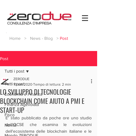
Home
>
News - Blog
>
Post
Post
Tutti i post
ZERODUE
Tutti i post
15 set 2020
Tempo di lettura: 2 min
LO SVILUPPO DI TECNOLOGIE
Economia e Finanza
BLOCKCHAIN COME AIUTO A PMI E
Finanza Agevolata
START-UP
Fisco
E' stato pubblicato da poche ore uno studio 
dell'OCSE che esamina le evoluzioni 
Novità
dell'ecosistema delle blockchain italiane e le 
Mondo ZERODUE