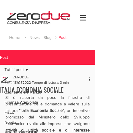
Home
>
News - Blog
>
Post
Post
Tutti i post
ZERODUE
Tutti i post
18 ott 2022
Tempo di lettura: 3 min
ITALIA ECONOMIA SOCIALE
Economia e Finanza
Si è riaperta da poco la finestra di 
Finanza Agevolata
presentazione delle domande a valere sulla 
misura 
"Italia Economia Sociale"
, un incentivo 
Fisco
promosso dal Ministero dello Sviluppo 
Novità
Economico rivolto alle imprese che svolgono 
attività di utilità sociale e di interesse 
Mondo ZERODUE