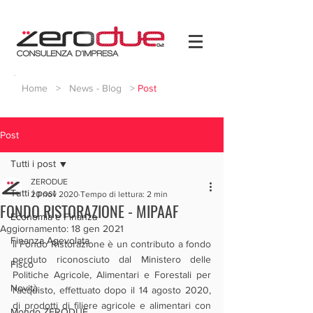
Home
>
News - Blog
>
Post
Post
Tutti i post
ZERODUE
Tutti i post
20 nov 2020
Tempo di lettura: 2 min
FONDO RISTORAZIONE - MIPAAF
Economia e Finanza
Aggiornamento:
18 gen 2021
Finanza Agevolata
Il Fondo Ristorazione è un contributo a fondo 
perduto riconosciuto dal Ministero delle 
Fisco
Politiche Agricole, Alimentari e Forestali per 
Novità
l'acquisto, effettuato dopo il 14 agosto 2020, 
di prodotti di filiere agricole e alimentari con 
Mondo ZERODUE