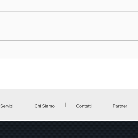
REGIONE LOMBARDIA - VOUCHER
REGIO
DOPPIA TRANSIZIONE DIGITALE ED
NUOVA
ECOLOGICA 2026
FRAZI
Servizi
Chi Siamo
Contatti
Partner