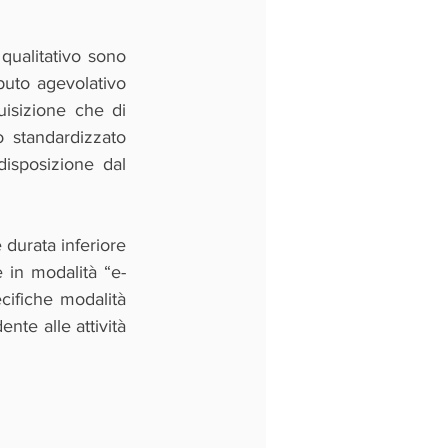
qualitativo sono 
buto agevolativo 
uisizione che di 
 standardizzato 
isposizione dal 
durata inferiore 
e in modalità “e-
cifiche modalità 
nte alle attività 