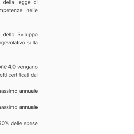
 della legge di 
mpetenze nelle 
 dello Sviluppo 
evolativo sulla 
one 4.0
 vengano 
 certificati dal 
massimo 
annuale 
assimo 
annuale 
30% delle spese 