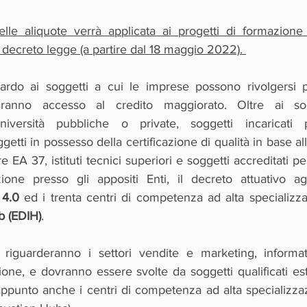
le aliquote verrà applicata ai progetti di formazione 
l decreto legge (a partire dal 18 maggio 2022). 
rdo ai soggetti a cui le imprese possono rivolgersi per
anno accesso al credito maggiorato. Oltre ai sogge
niversità pubbliche o private, soggetti incaricati 
ggetti in possesso della certificazione di qualità in base a
 EA 37, istituti tecnici superiori e soggetti accreditati pe
 4.0
 ed i trenta centri di competenza ad alta specializz
b (EDIH)
. 
e riguarderanno i settori vendite e marketing, informat
ione, e dovranno essere svolte da
soggetti qualificati est
appunto anche i centri di competenza ad alta specializza