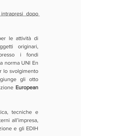
intrapresi dopo 
 le attività di 
tti originari, 
presso i fondi 
lla norma UNI En 
r lo svolgimento 
di attività di formazione presso gli appositi Enti, il decreto attuativo aggiunge gli otto 
azione 
European 
ica, tecniche e 
erni all’impresa, 
zione e gli
EDIH 