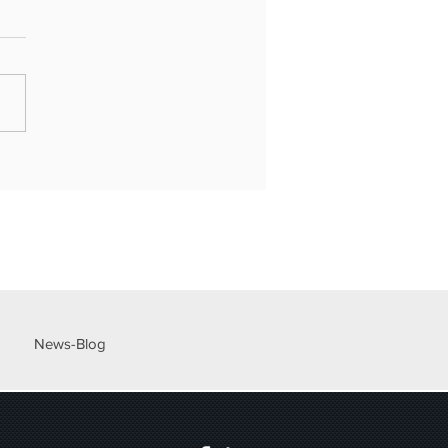
NE LOMBARDIA - BANDO
 IMPRESA, PICCOLI COMUNI E
ONI 2026
News-Blog