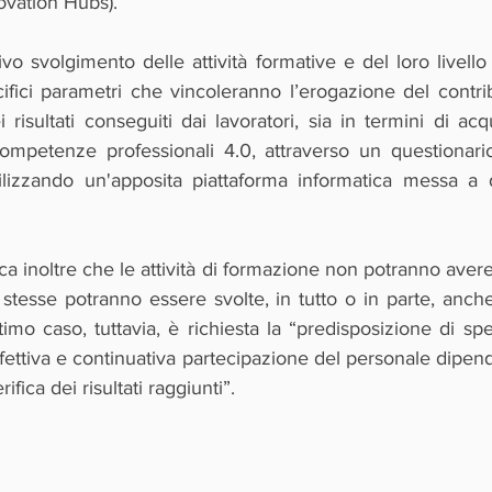
ovation Hubs).
ivo svolgimento delle attività formative e del loro livello 
ecifici parametri che vincoleranno l’erogazione del contri
i risultati conseguiti dai lavoratori, sia in termini di acq
mpetenze professionali 4.0, attraverso un questionario
lizzando un'apposita piattaforma informatica messa a d
ca inoltre che le attività di formazione non potranno avere 
stesse potranno essere svolte, in tutto o in parte, anch
ltimo caso, tuttavia, è richiesta la “predisposizione di spe
effettiva e continuativa partecipazione del personale dipende
fica dei risultati raggiunti”.