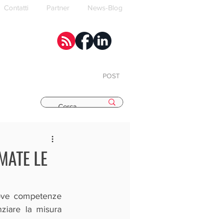
Contatti
Partner
News-Blog
POST
E
MATE LE
uove competenze 
nziare la misura 