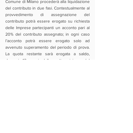
Comune di Milano procederà alla liquidazione 
del contributo in due fasi. Contestualmente al 
provvedimento di assegnazione del 
contributo potrà essere erogato su richiesta 
delle Imprese partecipanti un acconto pari al 
20% del contributo assegnato; in ogni caso 
l’acconto potrà essere erogato solo ad 
avvenuto superamento del periodo di prova. 
La quota restante sarà erogata a saldo, 
decorsi 12 mesi dalla sottoscrizione del 
contratto di lavoro, previa rendicontazione 
delle spese, documentate e quietanzate, 
sostenute per la conduzione del rapporto di 
lavoro.
L'agevolazione verrà concessa nei limiti 
previsti dal Regolamento UE sugli aiuti de 
minimis.