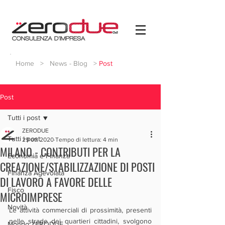
Home
>
News - Blog
>
Post
Post
Tutti i post
ZERODUE
Tutti i post
29 ott 2020
Tempo di lettura: 4 min
MILANO - CONTRIBUTI PER LA
Economia e Finanza
CREAZIONE/STABILIZZAZIONE DI POSTI
Finanza Agevolata
DI LAVORO A FAVORE DELLE
Fisco
MICROIMPRESE
Novità
Le attività commerciali di prossimità, presenti 
nelle strade dei quartieri cittadini, svolgono 
Mondo ZERODUE