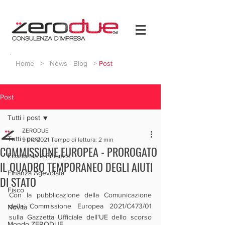
Home
>
News - Blog
>
Post
Post
Tutti i post
ZERODUE
Tutti i post
9 dic 2021
Tempo di lettura: 2 min
COMMISSIONE EUROPEA - PROROGATO
Economia e Finanza
IL QUADRO TEMPORANEO DEGLI AIUTI
Finanza Agevolata
DI STATO
Fisco
Con la pubblicazione della Comunicazione 
della Commissione Europea 2021/C473/01 
Novità
sulla Gazzetta Ufficiale dell'UE dello scorso 
Mondo ZERODUE