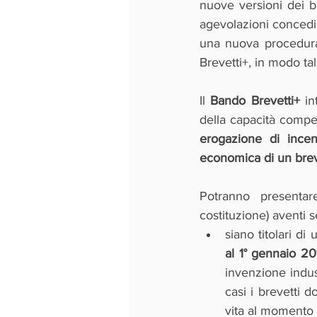
nuove versioni dei ba
agevolazioni concedib
una nuova procedura
Brevetti+, in modo ta
Il 
Bando Brevetti+
 in
della capacità compet
erogazione di incenti
economica di un brevet
Potranno presenta
costituzione) aventi s
siano titolari di
al 1° gennaio 20
invenzione indus
casi i brevetti 
vita al momento 