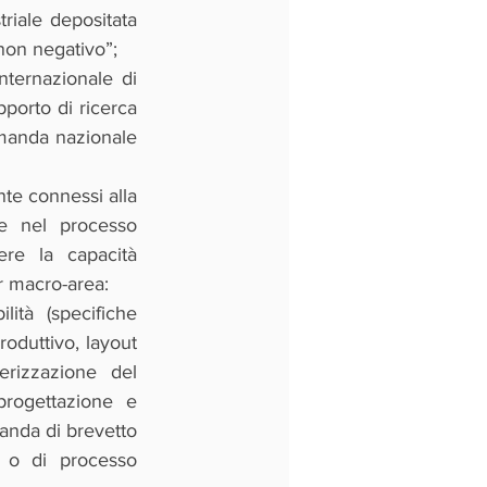
riale depositata 
non negativo”;
ternazionale di 
porto di ricerca 
manda nazionale 
nte connessi alla 
e nel processo 
re la capacità 
er macro-area:
ilità (specifiche 
roduttivo, layout 
erizzazione del 
rogettazione e 
anda di brevetto 
o o di processo 