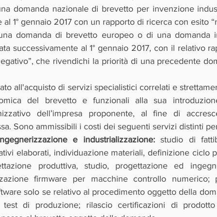
i una domanda nazionale di brevetto per invenzione indust
al 1° gennaio 2017 con un rapporto di ricerca con esito “
di una domanda di brevetto europeo o di una domanda in
ata successivamente al 1° gennaio 2017, con il relativo rap
egativo”, che rivendichi la priorità di una precedente do
zato all'acquisto di servizi specialistici correlati e strettame
omica del brevetto e funzionali alla sua introduzion
izzativo dell’impresa proponente, al fine di accresce
sa. Sono ammissibili i costi dei seguenti servizi distinti p
ingegnerizzazione e industrializzazione: 
studio di fattib
tivi elaborati, individuazione materiali, definizione ciclo p
ettazione produttiva, studio, progettazione ed ingegn
izzazione firmware per macchine controllo numerico; p
ftware solo se relativo al procedimento oggetto della dom
 test di produzione; rilascio certificazioni di prodott