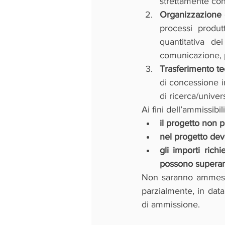
strettamente con
Organizzazione 
processi produtt
quantitativa dei
comunicazione, p
Trasferimento te
di concessione in
di ricerca/univers
Ai fini dell’ammissibi
il progetto non p
nel progetto dev
gli importi rich
possono superare
Non saranno ammessi 
parzialmente, in dat
di ammissione.