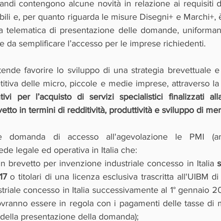
ndi contengono alcune novità in relazione ai requisiti d
ili e, per quanto riguarda le misure Disegni+ e Marchi+, è 
 telematica di presentazione delle domande, uniformand
le da semplificare l’accesso per le imprese richiedenti.
tende favorire lo sviluppo di una strategia brevettuale e
itiva delle micro, piccole e medie imprese, attraverso la
vi per l’acquisto di servizi specialistici finalizzati all
to in termini di redditività, produttività e sviluppo di mer
re domanda di accesso all'agevolazione le PMI (a
ede legale ed operativa in Italia che: 
 un brevetto per invenzione industriale concesso in Italia 
17
 o titolari di una licenza esclusiva trascritta all'UIBM d
triale concesso in Italia successivamente al 1° gennaio 201
dovranno essere in regola con i pagamenti delle tasse di 
della presentazione della domanda);