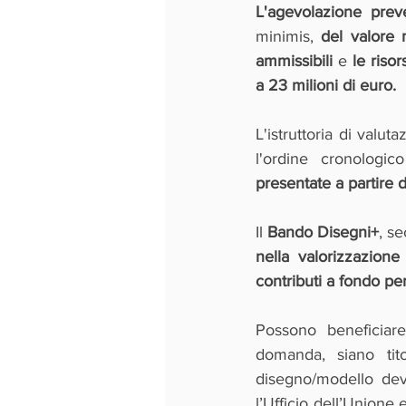
L'agevolazione pre
minimis, 
del valore
ammissibili
 e 
le risor
a 23 milioni di euro.
L'istruttoria di valu
l'ordine cronologi
presentate a partire 
Il 
Bando Disegni+
, s
nella valorizzazione
contributi a fondo pe
Possono beneficiare
domanda, siano tito
disegno/modello deve
l’Ufficio dell’Unione