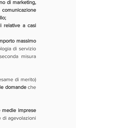
no di marketing, 
i comunicazione 
lo;
 relative a casi 
importo massimo 
ogia di servizio 
complessivamente messe a disposizione per questa seconda misura 
esame di merito) 
le domande
 che 
e medie imprese 
 di agevolazioni 