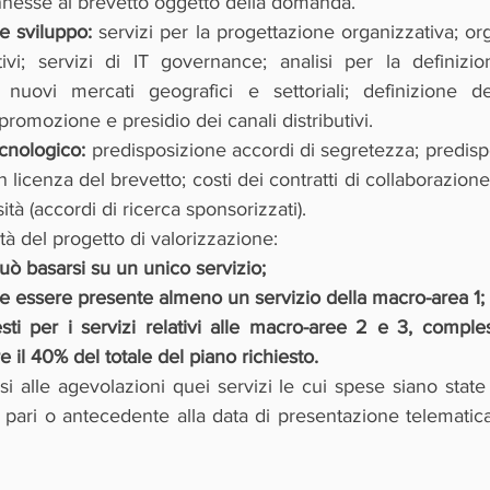
nesse al brevetto oggetto della domanda.
e sviluppo: 
servizi per la progettazione organizzativa; or
ivi; servizi di IT governance; analisi per la definizion
 nuovi mercati geografici e settoriali; definizione del
romozione e presidio dei canali distributivi.
cnologico: 
predisposizione accordi di segretezza; predisp
 licenza del brevetto; costi dei contratti di collaborazione t
ità (accordi di ricerca sponsorizzati).
lità del progetto di valorizzazione:
uò basarsi su un unico servizio;
e essere presente almeno un servizio della macro-area 1;
iesti per i servizi relativi alle macro-aree 2 e 3, compl
 il 40% del totale del piano richiesto.
alle agevolazioni quei servizi le cui spese siano state f
a pari o antecedente alla data di presentazione telematic