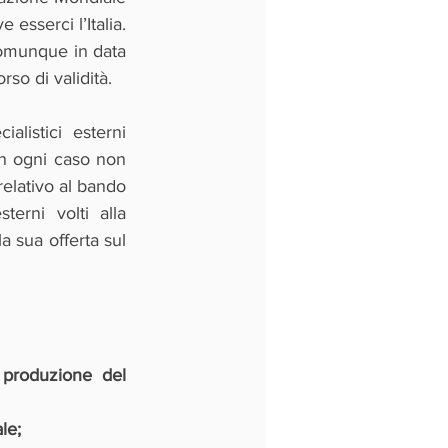
per la Proprietà Intellettuale (OMPI). In tale ultimo caso, tra i Paesi designati deve esserci l’Italia. 
omunque in data 
so di validità.
listici esterni 
n ogni caso non 
elativo al bando 
terni volti alla 
 sua offerta sul 
 produzione del 
le;