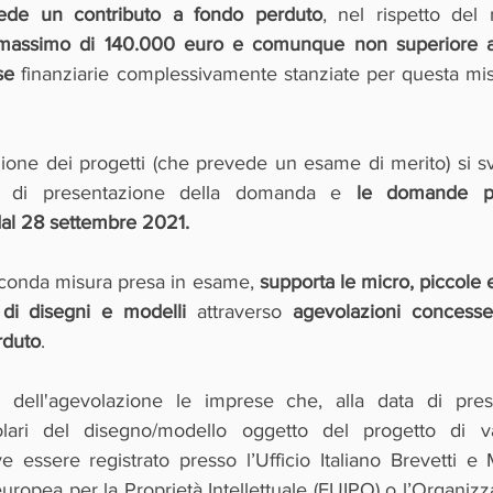
vede un contributo a fondo perduto
, nel rispetto del
 massimo di 140.000 euro e comunque non superiore all
se
 finanziarie complessivamente stanziate per questa mi
tazione dei progetti (che prevede un esame di merito) si 
co di presentazione della domanda e
 le domande po
dal 28 settembre 2021.
econda misura presa in esame, 
supporta le micro, piccole
 di disegni e modelli 
attraverso 
agevolazioni concesse
rduto
.
 dell'agevolazione le imprese che, alla data di prese
lari del disegno/modello oggetto del progetto di valo
 essere registrato presso l’Ufficio Italiano Brevetti e 
 europea per la Proprietà Intellettuale (EUIPO) o l’Organiz