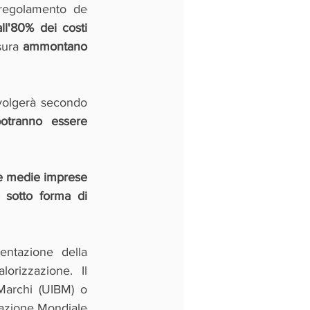
 regolamento de 
'80% dei costi 
sura 
ammontano 
svolgerà secondo 
tranno essere 
 e medie imprese 
 sotto forma di 
ntazione della 
rizzazione. Il 
Marchi (UIBM) o 
zazione Mondiale 