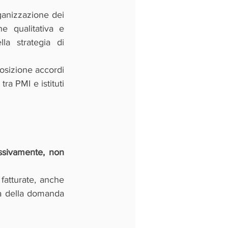
ganizzazione dei 
e qualitativa e 
la strategia di 
osizione accordi 
ra PMI e istituti 
essivamente, non 
atturate, anche 
a della domanda 