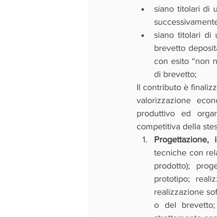
siano titolari d
successivamente 
siano titolari 
brevetto deposit
con esito “non n
di brevetto;
Il contributo è finaliz
valorizzazione econ
produttivo ed organ
competitiva della stes
Progettazione, 
tecniche con rela
prodotto); prog
prototipo; real
realizzazione so
o del brevetto;