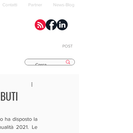
Contatti
Partner
News-Blog
POST
E
IBUTI
 ha disposto la 
ualità 2021. Le 