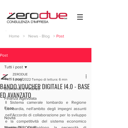
Home
>
News - Blog
>
Post
Post
Tutti i post
ZERODUE
Tutti i post
5 mag 2022
Tempo di lettura: 6 min
BANDO VOUCHER DIGITALE I4.0 - BASE
Economia e Finanza
ED AVANZATO
Finanza Agevolata
Il Sistema camerale lombardo e Regione 
Fisco
Lombardia, nell'ambito degli impegni assunti 
nell'Accordo di collaborazione per lo sviluppo 
Novità
e la competitività del sistema economico 
Mondo ZERODUE
lombardo, condividono la necessità di 