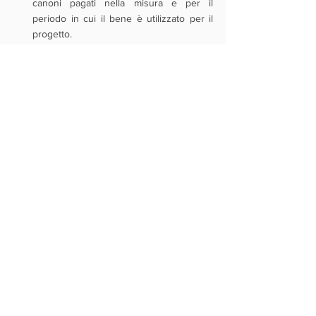
canoni pagati nella misura e per il 
periodo in cui il bene è utilizzato per il 
progetto.
Non è invece ammissibile l’acquisto tramite 
noleggio del bene né saranno ammissibili 
beni usati. Non è inoltre previsto un tetto 
massimo all'investimento.
Le 
domande
 potranno essere 
presentate
esclusivamente in modalità telematica (con 
firma digitale) 
a partire dalle ore 10:00 dell'11 
maggio 2022, per tutti i progetti relativi al 
voucher digitale base
, ad eccezione dei 
progetti di 
vertical farming 
che potranno 
essere trasmessi a partire dalle ore 14:00 
dello stesso giorno. La finestra di 
presentazione 
si chiuderà alle ore 12:00 del 
24 giugno 2022
 salvo esaurimento anticipato 
delle risorse a disposizione. Per quanto 
riguarda il 
voucher digitale avanzato
, le 
domande 
potranno essere 
presentate 
a 