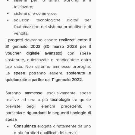
sistemi per lo smart working e il 
telelavoro;
sistemi di e-commerce;
soluzioni tecnologiche digitali per 
l’automazione del sistema produttivo e di 
vendita.
I 
progetti 
dovranno essere 
realizzati entro il 
31 gennaio 2023 (30 marzo 2023 per il 
voucher digitale avanzato)
 con spese 
sostenute, quietanzate e rendicontate entro 
tale data. Non saranno ammesse proroghe. 
Le 
spese
 potranno essere 
sostenute e 
quietanzate a partire dal 1° gennaio 2022.
Saranno 
ammesse 
esclusivamente spese 
relative ad una o più 
tecnologie
 tra quelle 
previste begli elenchi precedenti, in 
particolare 
riguardanti le seguenti tipologie di 
spesa
:
Consulenza
 erogata direttamente da uno 
o più fornitori qualificati dei servizi;