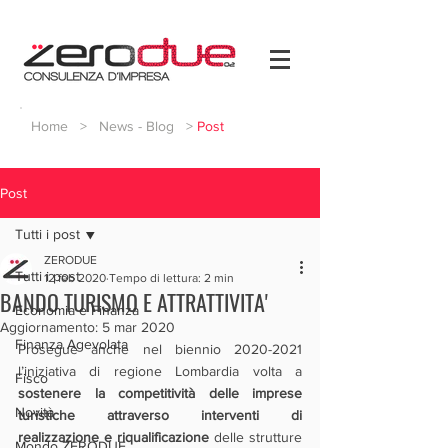
Home
>
News - Blog
>
Post
Post
Tutti i post
ZERODUE
Tutti i post
12 feb 2020
Tempo di lettura: 2 min
BANDO TURISMO E ATTRATTIVITA'
Economia e Finanza
Aggiornamento:
5 mar 2020
Finanza Agevolata
Prosegue anche nel biennio 2020-2021 
l’iniziativa di regione Lombardia volta a 
Fisco
sostenere la competitività delle imprese 
Novità
turistiche attraverso interventi di 
realizzazione e riqualificazione 
delle strutture 
Mondo ZERODUE