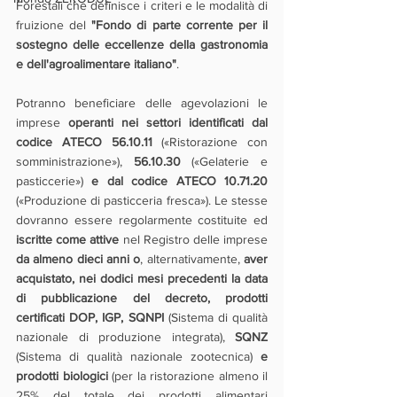
Forestali che definisce i criteri e le modalità di 
fruizione del 
"Fondo di parte corrente per il 
sostegno delle eccellenze della gastronomia 
e dell'agroalimentare italiano"
.
Potranno beneficiare delle agevolazioni le 
imprese 
operanti nei settori identificati dal 
codice ATECO 56.10.11
 («Ristorazione con 
somministrazione»), 
56.10.30
 («Gelaterie e 
pasticcerie») 
e dal codice ATECO 10.71.20 
(«Produzione di pasticceria fresca»). Le stesse 
dovranno essere regolarmente costituite ed 
iscritte come attive
 nel Registro delle imprese 
da almeno dieci anni o
, alternativamente, 
aver 
acquistato, nei dodici mesi precedenti la data 
di pubblicazione del decreto, prodotti 
certificati DOP, IGP, SQNPI
 (Sistema di qualità 
nazionale di produzione integrata), 
SQNZ 
(Sistema di qualità nazionale zootecnica) 
e 
prodotti biologici
 (per la ristorazione almeno il 
25% del totale dei prodotti alimentari 