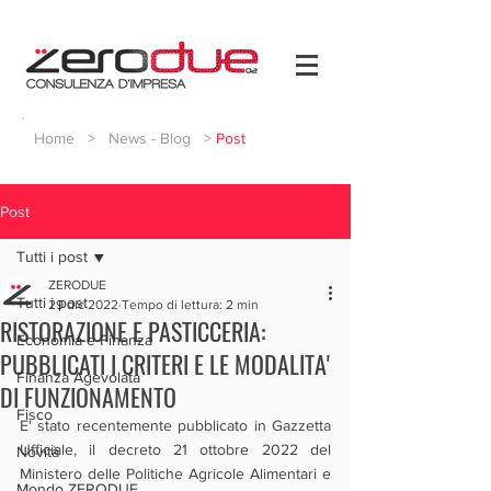
Home
>
News - Blog
>
Post
Post
Tutti i post
ZERODUE
Tutti i post
29 dic 2022
Tempo di lettura: 2 min
RISTORAZIONE E PASTICCERIA:
Economia e Finanza
PUBBLICATI I CRITERI E LE MODALITA'
Finanza Agevolata
DI FUNZIONAMENTO
Fisco
E' stato recentemente pubblicato in Gazzetta 
Ufficiale, il decreto 21 ottobre 2022 del 
Novità
Ministero delle Politiche Agricole Alimentari e 
Mondo ZERODUE