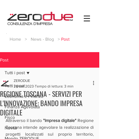
Home
>
News - Blog
>
Post
Post
Tutti i post
ZERODUE
Tutti i post
26 set 2023
Tempo di lettura: 3 min
REGIONE TOSCANA - SERVIZI PER
Economia e Finanza
L'INNOVAZIONE: BANDO IMPRESA
Finanza Agevolata
DIGITALE
Fisco
Attraverso il bando 
"Impresa digitale"
 Regione 
Toscana intende agevolare la realizzazione di 
Novità
progetti localizzati sul proprio territorio, 
Mondo ZERODUE