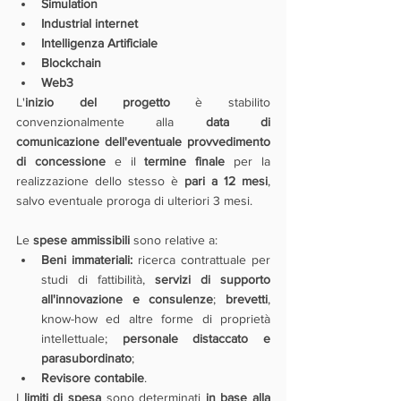
Simulation
Industrial internet
Intelligenza Artificiale
Blockchain
Web3
L'
inizio del progetto
 è stabilito 
convenzionalmente alla 
data di 
comunicazione dell'eventuale provvedimento 
di concessione
 e il 
termine finale
 per la 
realizzazione dello stesso è 
pari a 12 mesi
, 
salvo eventuale proroga di ulteriori 3 mesi.
Le 
spese ammissibili
 sono relative a:
Beni immateriali:
 ricerca contrattuale per 
studi di fattibilità, 
servizi di supporto 
all'innovazione e consulenze
; 
brevetti
, 
know-how ed altre forme di proprietà 
intellettuale; 
personale distaccato e 
parasubordinato
;
Revisore contabile
.
I 
limiti di spesa
 sono determinati 
in base alla 