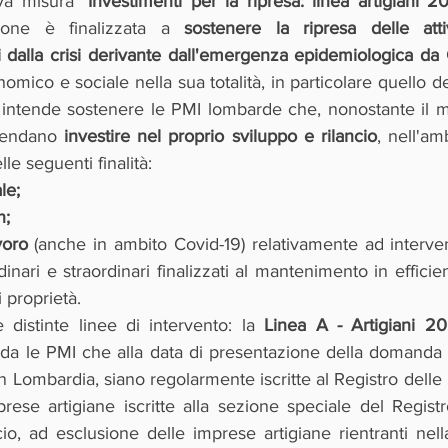
ova misura 
"Investimenti per la ripresa: linea artigiani 2
ione è finalizzata a 
sostenere la ripresa delle attiv
 dalla crisi derivante dall'emergenza epidemiologica da 
nomico e sociale nella sua totalità, in particolare quello d
intende sostenere le PMI lombarde che, nonostante il m
ntendano 
investire nel proprio sviluppo e rilancio
, nell'amb
le seguenti finalità:
le;
; 
voro
 (anche in ambito Covid-19) relativamente ad interven
dinari e straordinari finalizzati al mantenimento in efficie
 proprietà.
 distinte linee di intervento: la
 Linea A - Artigiani 20
a le PMI che alla data di presentazione della domanda 
in Lombardia, siano regolarmente iscritte al Registro delle 
ese artigiane iscritte alla sezione speciale del Registr
 ad esclusione delle imprese artigiane rientranti nell