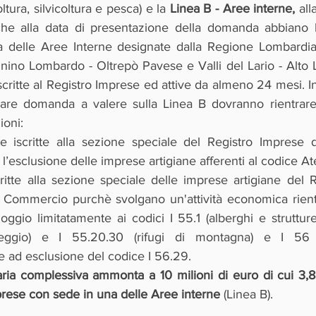
ura, silvicoltura e pesca) e la 
Linea B - Aree interne, 
all
che alla data di presentazione della domanda abbiano l
a delle Aree Interne designate dalla Regione Lombardia (
ino Lombardo - Oltrepò Pavese e Valli del Lario - Alto 
critte al Registro Imprese ed attive da almeno 24 mesi. In
trare domanda a valere sulla Linea B dovranno rientrar
ioni:
ne iscritte alla sezione speciale del Registro Imprese 
’esclusione delle imprese artigiane afferenti al codice At
itte alla sezione speciale delle imprese artigiane del R
 Commercio purchè svolgano un'attività economica rientr
ggio limitatamente ai codici I 55.1 (alberghi e strutture 
ggio) e I 55.20.30 (rifugi di montagna) e I 56 (r
 ad esclusione del codice I 56.29.
aria complessiva ammonta a 10 milioni di euro di cui 3,8 
mprese con sede in una delle Aree interne
 (Linea B).