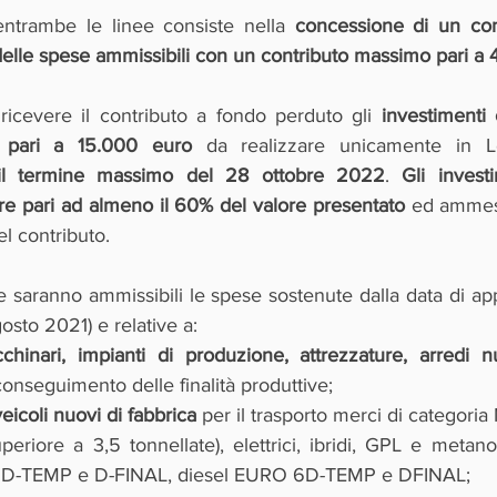
entrambe le linee consiste nella 
concessione di un con
delle spese ammissibili con un contributo massimo pari a
ricevere il contributo a fondo perduto gli 
investimenti
pari a 15.000 euro
 da realizzare unicamente in 
 il termine massimo del 28 ottobre 2022
. 
Gli invest
ore pari ad almeno il 60% del valore presentato
 ed ammes
l contributo. 
 saranno ammissibili le spese sostenute dalla data di ap
gosto 2021) e relative a:
chinari, impianti di produzione, attrezzature, arredi n
conseguimento delle finalità produttive;
eicoli nuovi di fabbrica 
per il trasporto merci di categoria
riore a 3,5 tonnellate), elettrici, ibridi, GPL e metano
D-TEMP e D-FINAL, diesel EURO 6D-TEMP e DFINAL;