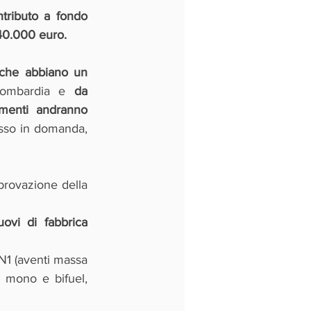
tributo a fondo 
 40.000 euro.
 che abbiano un 
Lombardia e 
da 
imenti andranno 
so in domanda, 
provazione della 
uovi di fabbrica
 N1 (aventi massa 
 mono e bifuel, 