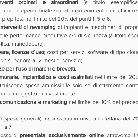
rventi ordinari e straordinari
 (a titolo esemplifica
, manodopera) finalizzati al mantenimento in efficienz
 proprietà nel limite del 20% dei punti 1, 5 e 6;
 interventi di revamping
 di impianti e macchinari di proprie
lle performance produttive e/o di sicurezza (a titolo esemp
tica, manodopera);
ware, licenze d’uso
; costi per servizi software di tipo clou
on superiore a 12 mesi di servizio;
ze per l’uso di marchi e brevetti
;
urarie, impiantistica e costi assimilati
 nel limite del 20
tituiscono spesa ammissibile solo se direttamente correla
 dei beni oggetto di investimento;
tà comunicazione e marketing 
nel limite del 10% dei precede
i 
(spese generali), riconosciuti in misura forfettaria del 7% 
1 a 7.
essere 
presentata esclusivamente online
 attraverso l'