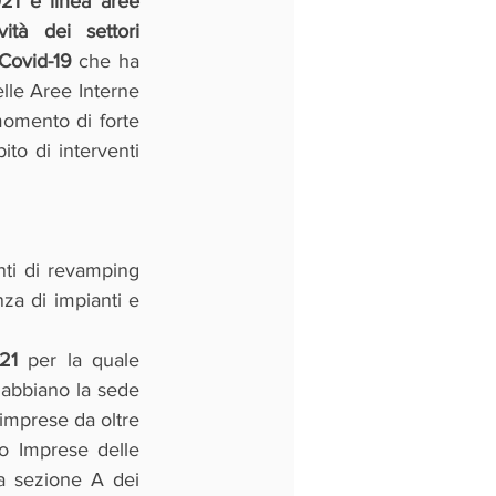
021 e linea aree 
ità dei settori 
Covid-19
 che ha 
elle Aree Interne 
omento di forte 
ito di interventi 
ti di revamping 
nza di impianti e 
21
 per la quale 
abbiano la sede 
imprese da oltre 
o Imprese delle 
a sezione A dei 