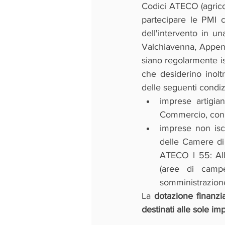
Codici ATECO (agricolt
partecipare le PMI 
dell'intervento in un
Valchiavenna, Appenn
siano regolarmente is
che desiderino inol
delle seguenti condiz
imprese artigia
Commercio, con l
imprese non iscr
delle Camere di
ATECO I 55: Allo
(aree di campe
somministrazione
La 
dotazione finanzi
destinati alle sole i