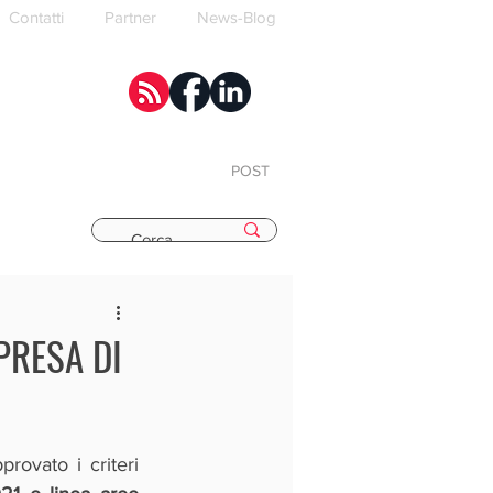
Contatti
Partner
News-Blog
POST
E
PRESA DI
ovato i criteri 