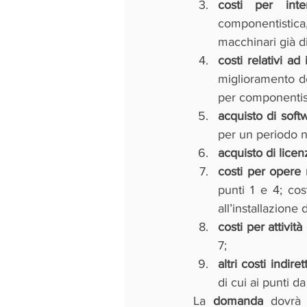
costi per inte
componentistica
macchinari già di
costi relativi ad
miglioramento de
per componentis
acquisto di soft
per un periodo n
acquisto di licen
costi per opere m
punti 1 e 4; cos
all’installazione
costi per attivi
7;
altri costi indirett
di cui ai punti da 
La 
domanda
 dovrà 