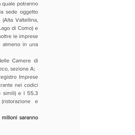
a quale potranno 
a sede oggetto 
Alta Valtellina, 
Lago di Como) e 
oltre le imprese 
e almeno in una 
delle Camere di 
eco, sezione A;
egistro Imprese 
ante nei codici 
simili) e I 55.3 
istorazione e 
milioni saranno 