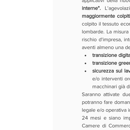
applicativi della nu
interne".
 L'agevolaz
maggiormente colpiti
colpito il tessuto eco
lombarde. La misura 
rischio d'impresa, i
aventi almeno una del
transizione digita
transizione green
sicurezza sul la
e/o interventi or
macchinari già di
Saranno attivate due
potranno fare domand
legale e/o operativa 
24 mesi e siano impr
Camere di Commercio,