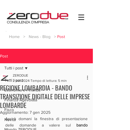
Home
>
News - Blog
>
Post
Post
Tutti i post
ZERODUE
Tutti i post
2 set 2024
Tempo di lettura: 5 min
REGIONE LOMBARDIA - BANDO
Economia e Finanza
TRANSIZIONE DIGITALE DELLE IMPRESE
Finanza Agevolata
LOMBARDE
Fisco
Aggiornamento:
7 gen 2025
Aprirà domani la finestra di presentazione 
Novità
delle domande a valere sul 
bando 
Mondo ZERODUE