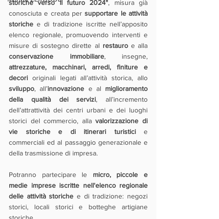
storiche verso il futuro 2024"
, misura già 
conosciuta e creata per 
supportare le attività 
storiche
 e di tradizione iscritte nell’apposito 
elenco regionale, promuovendo interventi e 
misure di sostegno dirette al 
restauro 
e alla 
conservazione immobiliare
, insegne, 
attrezzature, macchinari, arredi, finiture e 
decori
 originali legati all’attività storica, allo 
sviluppo
, all’
innovazione
 e al 
miglioramento 
della qualità dei servizi
, all’incremento 
dell’attrattività dei centri urbani e dei luoghi 
storici del commercio, alla 
valorizzazione di 
vie storiche e di itinerari turistici
 e 
commerciali ed al passaggio generazionale e 
della trasmissione di impresa.
Potranno partecipare le 
micro, piccole e 
medie imprese iscritte nell'elenco regionale 
delle attività storiche
 e di tradizione: negozi 
storici, locali storici e botteghe artigiane 
storiche.