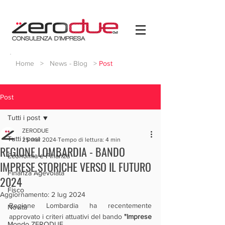
Home
>
News - Blog
>
Post
Post
Tutti i post
ZERODUE
Tutti i post
25 mar 2024
Tempo di lettura: 4 min
REGIONE LOMBARDIA - BANDO
Economia e Finanza
IMPRESE STORICHE VERSO IL FUTURO
Finanza Agevolata
2024
Fisco
Aggiornamento:
2 lug 2024
Regione Lombardia ha recentemente 
Novità
approvato i criteri attuativi del bando 
"Imprese 
Mondo ZERODUE