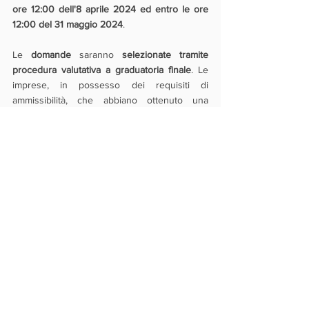
ore 12:00 dell'8 aprile 2024 ed entro le ore 
12:00 del 31 maggio 2024
.
Le 
domande 
saranno 
selezionate tramite 
procedura valutativa a graduatoria finale
. Le 
imprese, in possesso dei requisiti di 
ammissibilità, che abbiano ottenuto una 
valutazione non inferiore a 60/100
, saranno 
ammesse alla graduatoria finale e saranno 
finanziate in ordine di punteggio ottenuto
, 
fino all'esaurimento delle risorse, dando 
priorità alle domande presentate da imprese 
che non sono risultate beneficiarie di un 
contributo a valere sull'edizione "Bando 
imprese storiche verso il futuro - 2022".
A parità di punteggio si considererà l'ordine 
cronologico di invio telematico della richiesta.
La fase istruttoria si concluderà entro 120 