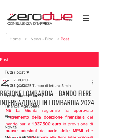
Home
>
News - Blog
>
Post
Post
Tutti i post
ZERODUE
Tutti i post
3 giu 2025
Tempo di lettura: 3 min
REGIONE LOMBARDIA - BANDO FIERE
Economia e Finanza
INTERNAZIONALI IN LOMBARDIA 2024
Finanza Agevolata
NB
 La Giunta regionale ha approvato 
Fisco
l'
incremento della dotazione finanziaria
 del 
bando pari a 
1.337.500 euro 
in previsione di 
Novità
nuove adesioni da parte delle MPMI
 che 
Mondo ZERODUE
intendono 
partecipare alle fiere internazionali 