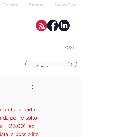
Contatti
Partner
News-Blog
POST
E
mento, a partire 
da per le sotto-
 i 25.001 ed i 
ta la possibilità 