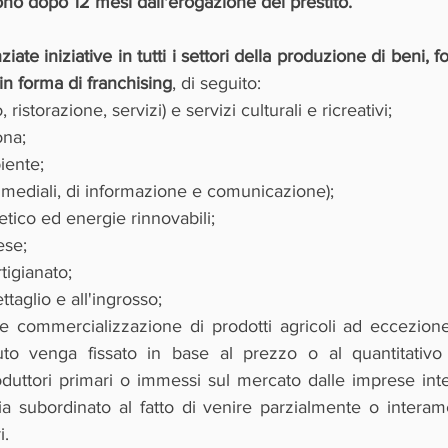
ono dopo 12 mesi dall'erogazione del prestito. 
ziate iniziative in tutti i settori della produzione di beni, fo
n forma di franchising
, di seguito:
 ristorazione, servizi) e servizi culturali e ricreativi;
ona;
iente;
timediali, di informazione e comunicazione);
tico ed energie rinnovabili;
ese;
tigianato;
taglio e all'ingrosso;
 commercializzazione di prodotti agricoli ad eccezione 
iuto venga fissato in base al prezzo o al quantitativo di
oduttori primari o immessi sul mercato dalle imprese inte
sia subordinato al fatto di venire parzialmente o interame
i.