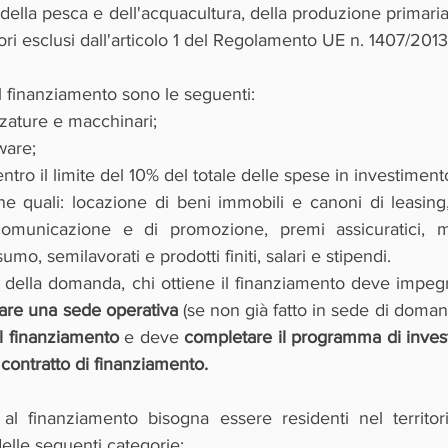
 della pesca e dell'acquacultura, della produzione primaria 
tori esclusi dall'articolo 1 del Regolamento UE n. 1407/2013
finanziamento sono le seguenti:
zzature e macchinari;
ware;
ntro il limite del 10% del totale delle spese in investime
e quali: locazione di beni immobili e canoni di leasing, 
 comunicazione e di promozione, premi assicuratici, m
umo, semilavorati e prodotti finiti, salari e stipendi.
o della domanda, chi ottiene il finanziamento deve impegn
uare una sede operativa
 (se non già fatto in sede di doman
l finanziamento 
e deve 
completare il programma di invest
 contratto di finanziamento.
al finanziamento bisogna essere residenti nel territor
elle seguenti categorie: