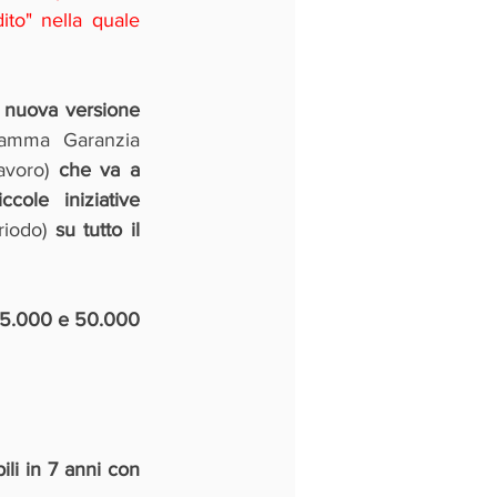
to" nella quale 
 
nuova versione 
ramma Garanzia 
avoro) 
che va a 
ole iniziative 
riodo) 
su tutto il 
a 5.000 e 50.000 
li in 7 anni con 