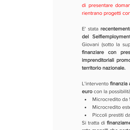
di presentare domand
rientrano progetti c
E' stata 
recentement
del Selfiemploymen
Giovani (sotto la su
finanziare con pres
imprenditoriali pro
territorio nazionale.  
L'intervento 
finanzia
euro
 con la possibili
Microcredito da
Microcredito es
Piccoli prestiti 
Si tratta di 
finanziame