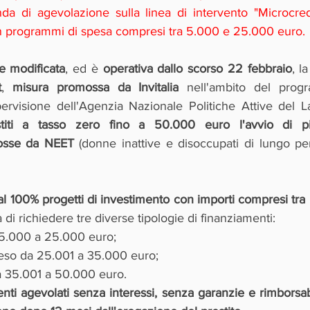
a di agevolazione sulla linea di intervento "Microcredi
on programmi di spesa compresi tra 5.000 e 25.000 euro. 
e modificata
, ed è 
operativa dallo scorso 22 febbraio
, la
t
, 
misura promossa da Invitalia
 nell'ambito del prog
pervisione dell'Agenzia Nazionale Politiche Attive del L
titi a tasso zero fino a 50.000 euro l'avvio di picc
mosse da NEET
 (donne inattive e disoccupati di lungo pe
 al 100% progetti di investimento con importi compresi tr
tà di richiedere tre diverse tipologie di finanziamenti:
 5.000 a 25.000 euro;
teso da 25.001 a 35.000 euro;
da 35.001 a 50.000 euro.
nti agevolati senza interessi, senza garanzie e rimborsabi