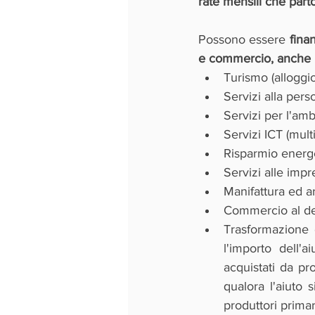
rate mensili che part
Possono essere 
finan
e commercio, anche i
Turismo (alloggio,
Servizi alla pers
Servizi per l'amb
Servizi ICT (mul
Risparmio energe
Servizi alle impr
Manifattura ed ar
Commercio al det
Trasformazione e
l'importo dell'a
acquistati da pr
qualora l'aiuto 
produttori primar