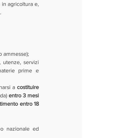
in agricoltura e, 
.
nto ammesse);
utenze, servizi 
aterie prime e 
arsi a 
costituire 
da) 
entro 3 mesi 
imento entro 18 
io nazionale ed 