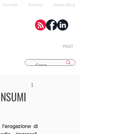
Contatti
Partner
News-Blog
POST
E
CONSUMI
l'erogazione di 