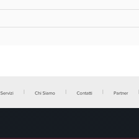
REGIONE LOMBARDIA - BANDO
REGIO
NUOVA IMPRESA, PICCOLI COMUNI E
"TALE
FRAZIONI 2026
CONO
Servizi
Chi Siamo
Contatti
Partner