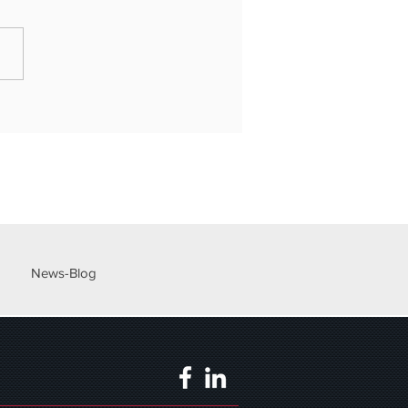
NE LOMBARDIA - BANDO
NTI - TRASFERIMENTO DELLE
SCENZE"
News-Blog