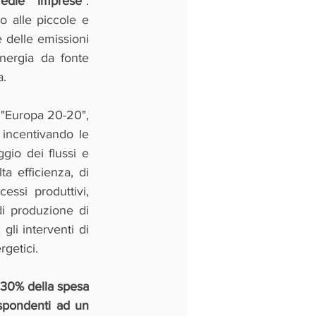
medie imprese"
. 
o alle piccole e 
delle emissioni 
nergia da fonte 
a.
a "Europa 20-20", 
ncentivando le 
io dei flussi e 
a efficienza, di 
ssi produttivi, 
 di produzione di 
li interventi di 
rgetici.
contributo a fondo perduto pari al 30% della spesa 
pondenti ad un 