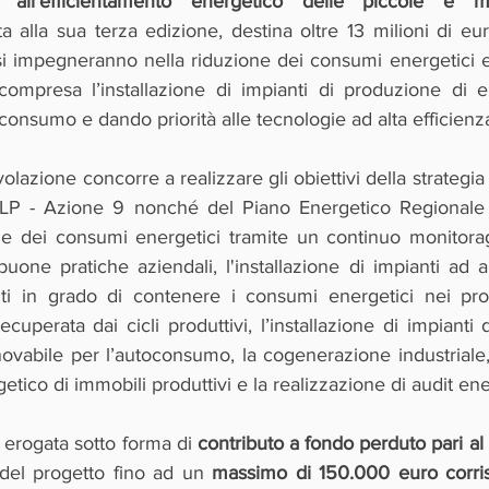
zati all'efficientamento energetico delle piccole e 
a alla sua terza edizione, destina oltre 13 milioni di eur
 impegneranno nella riduzione dei consumi energetici e 
 compresa l’installazione di impianti di produzione di e
oconsumo e dando priorità alle tecnologie ad alta efficienz
volazione concorre a realizzare gli obiettivi della strategi
ALP - Azione 9 nonché del Piano Energetico Regionale i
ne dei consumi energetici tramite un continuo monitoragg
buone pratiche aziendali, l'installazione di impianti ad alt
i in grado di contenere i consumi energetici nei proce
recuperata dai cicli produttivi, l’installazione di impianti
ovabile per l’autoconsumo, la cogenerazione industriale, g
tico di immobili produttivi e la realizzazione di audit ene
erogata sotto forma di 
 del progetto fino ad un 
massimo di 150.000 euro corris