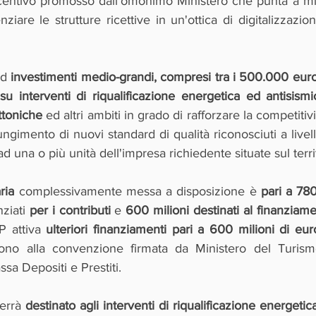
centivo promosso dall'omonimo Ministero che punta a migli
nziare le strutture ricettive in un'ottica di digitalizzazion
ad 
investimenti medio-grandi, compresi tra i 500.000 euro e
su interventi di riqualificazione energetica ed antisismi
ttoniche
 ed altri ambiti in grado di rafforzare la competitiv
giungimento di nuovi standard di qualità riconosciuti a livel
ad una o più unità dell'impresa richiedente situate sul terri
ria
 complessivamente messa a disposizione è 
pari a 780
nziati 
per i contributi
 e 
600 milioni destinati al finanziam
 attiva 
ulteriori finanziamenti pari a 600 milioni di eur
no alla convenzione firmata da Ministero del Turismo
ssa Depositi e Prestiti.
errà 
destinato agli interventi di riqualificazione energetic