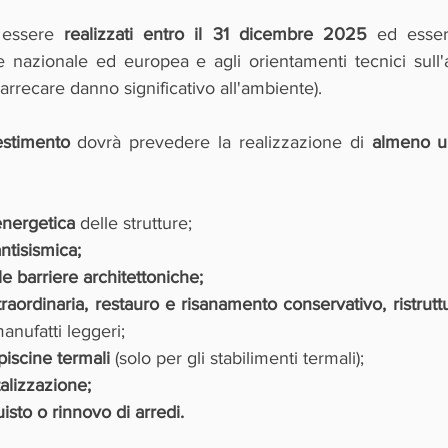
 essere 
realizzati entro il 31 dicembre 2025 
ed esser
 nazionale ed europea e agli orientamenti tecnici sull'a
rrecare danno significativo all'ambiente).
stimento
 dovrà prevedere la realizzazione di 
almeno un
energetica
 delle strutture;
antisismica;
e barriere architettoniche;
aordinaria, restauro e risanamento conservativo, ristruttu
manufatti leggeri;
piscine termali
 (solo per gli stabilimenti termali);
talizzazione;
uisto o rinnovo di arredi.