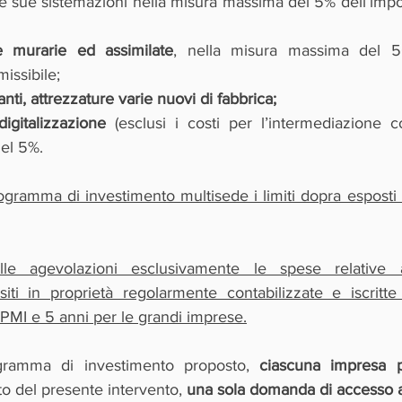
 e sue sistemazioni nella misura massima del 5% dell’impo
re murarie ed assimilate
, nella misura massima del 50
issibile;
nti, attrezzature varie nuovi di fabbrica;
digitalizzazione
 (esclusi i costi per l’intermediazione c
el 5%.
gramma di investimento multisede i limiti dopra esposti so
lle agevolazioni esclusivamente le spese relative a
siti in proprietà regolarmente contabilizzate e iscritte 
PMI e 5 anni per le grandi imprese.
ogramma di investimento proposto, 
ciascuna impresa 
to del presente intervento, 
una sola domanda di accesso ag