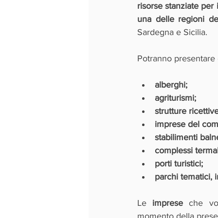
risorse stanziate per 
una delle regioni d
Sardegna e Sicilia.
Potranno presentare 
alberghi;
agriturismi;
strutture ricettive
imprese del compa
stabilimenti baln
complessi termal
porti turistici;
parchi tematici, i
Le 
imprese 
che vo
momento della prese