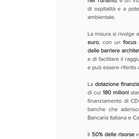
nel Turismo
, è un in
di ospitalità e a pote
ambientale.
La misura si rivolge 
euro
, con un 
focus 
delle barriere archite
e di facilitare il rag
e può essere riferito 
La 
dotazione finanzia
di cui 
180 milioni 
sta
finanziamento di CDP
banche che aderisco
Bancaria Italiana e Ca
Il 
50% delle risorse
 v