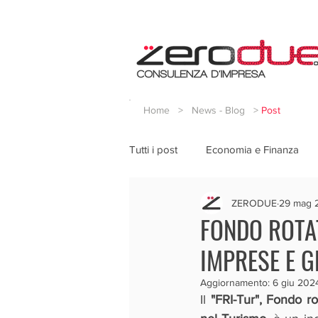
Home
>
News - Blog
>
Post
Tutti i post
Economia e Finanza
ZERODUE
29 mag 
FONDO ROTAT
IMPRESE E G
Aggiornamento:
6 giu 202
Il 
"FRI-Tur", Fondo ro