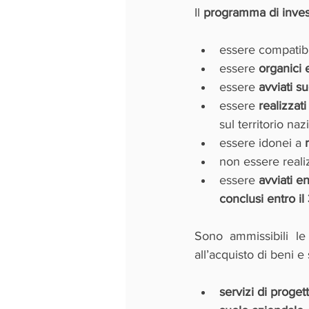
Il 
programma di inve
essere compatibil
essere 
organici e
essere 
avviati s
essere 
realizzat
sul territorio naz
essere idonei a 
non essere reali
essere 
avviati e
conclusi entro i
Sono ammissibili le 
all’acquisto di beni e 
servizi di proget