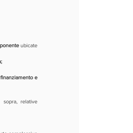
roponente
 ubicate 
;
i finanziamento e 
sopra, relative 