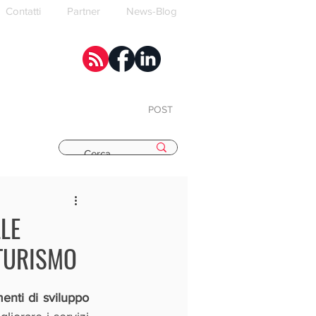
Contatti
Partner
News-Blog
POST
E
LE
 TURISMO
enti di sviluppo 