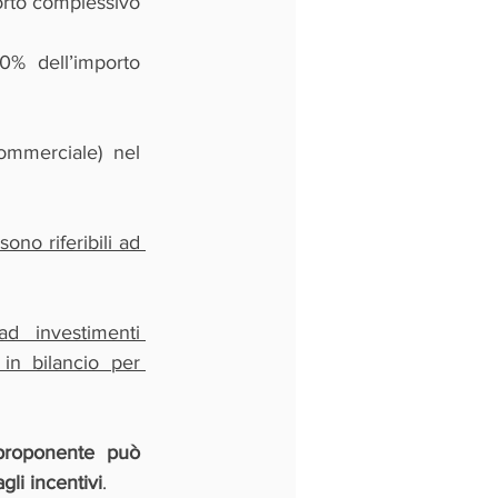
rto complessivo 
% dell’importo 
ommerciale) nel 
no riferibili ad 
d investimenti 
in bilancio per 
proponente può 
li incentivi
.