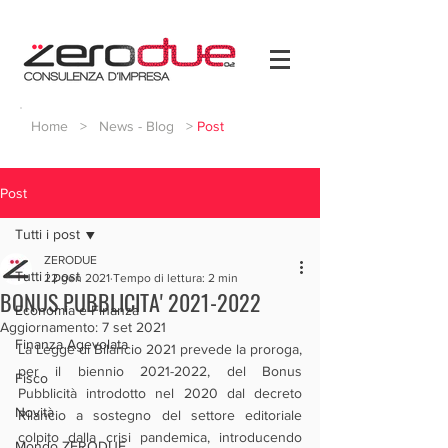
Home
>
News - Blog
>
Post
Post
Tutti i post
ZERODUE
Tutti i post
22 gen 2021
Tempo di lettura: 2 min
BONUS PUBBLICITA' 2021-2022
Economia e Finanza
Aggiornamento:
7 set 2021
Finanza Agevolata
La Legge di Bilancio 2021 prevede la proroga, 
per il biennio 2021-2022, del Bonus 
Fisco
Pubblicità introdotto nel 2020 dal decreto 
Novità
Rilancio a sostegno del settore editoriale 
colpito dalla crisi pandemica, introducendo 
Mondo ZERODUE