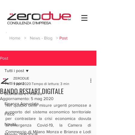
Home
>
News - Blog
>
Post
Post
Tutti i post
ZERODUE
Tutti i post
9 apr 2020
Tempo di lettura: 3 min
BANDO RESTART DIGITALE
Economia e Finanza
Aggiornamento:
5 mag 2020
Finanza Agevolata
Nel quadro delle misure urgenti promosse a 
supporto del sistema economico territoriale 
Fisco
per contrastare la crisi economica dovuta 
Novità
all'emergenza Covid-19, la Camera di 
Commercio di Milano Monza e Brianza e Lodi 
Mondo ZERODUE